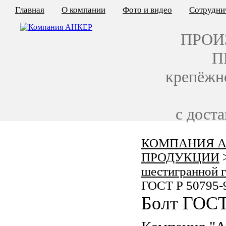
Главная
О компании
Фото и видео
Сотрудни
ПРОИ
П
крепёжн
с дост
КОМПАНИЯ А
КАЛЬКУЛЯТОР ЦЕН
ПРОДУКЦИИ
КРЕПЁЖ ПО ГОСТ
шестигранной 
ГОСТ Р 50795-
КРЕПЁЖ С ЛЕВОЙ РЕЗЬБОЙ
Болт ГОСТ
МЕТАЛЛОКОНСТРУКЦИИ