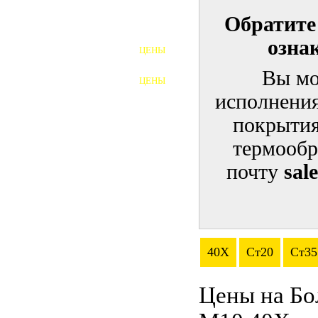
Обратите
ШПИЛЬКИ
озна
ЦЕНЫ
ПОЛНОРЕЗЬБОВЫЕ
ШПИЛЬКИ
Вы мо
ЦЕНЫ
ГАЙКИ
исполнения
ШАЙБЫ
покрытия
термообр
ТАЛРЕПЫ
почту
sal
ЗАКЛАДНЫЕ ДЕТАЛИ
ПРИЖИМНЫЕ ПЛАНКИ
АВТОМОБИЛЬНЫЙ КРЕПЕЖ
40Х
Ст20
Ст35
ВАННОЧКИ ДЛЯ
СВАРИВАНИЯ
Цены на Бо
ДОРЕЗКА РЕЗЬБЫ