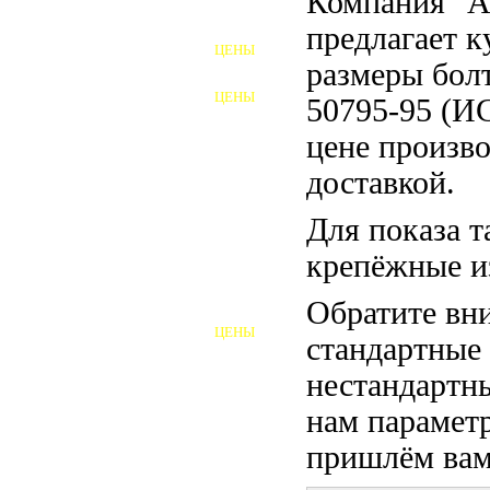
Компания "
ФУНДАМЕНТНЫЕ БОЛТЫ
предлагает 
ЦЕНЫ
АНКЕРНЫЕ ПЛИТЫ
размеры бол
ЦЕНЫ
50795-95 (И
ШАЙБЫ ФУНДАМЕНТНЫЕ
цене произво
ШЕСТИГРАННЫЕ БОЛТЫ
доставкой.
ВИНТЫ
Для показа т
ПРОБКИ
крепёжные и
ОТКИДНЫЕ БОЛТЫ
Обратите вни
ЦЕНЫ
стандартные
БОЛТЫ СРБ (БСР)
нестандартны
НЕРЖАВЕЮЩИЙ КРЕПЁЖ
нам параметр
БОЛТЫ ИЗ АРМАТУРЫ
пришлём вам 
ВЫСОКОПРОЧНЫЙ КРЕПЁЖ