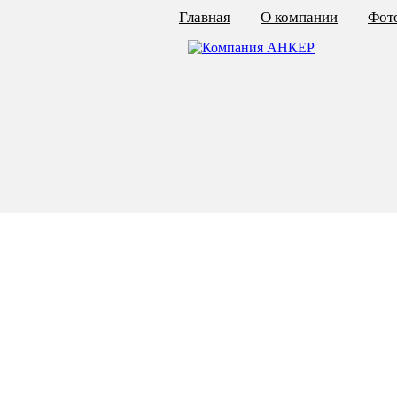
Главная
О компании
Фото
КАЛЬКУЛЯТОР ЦЕН
КРЕПЁЖ ПО ГОСТ
КРЕПЁЖ С ЛЕВОЙ РЕЗЬБОЙ
МЕТАЛЛОКОНСТРУКЦИИ