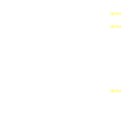
ФУНДАМЕНТНЫЕ БОЛТЫ
ЦЕНЫ
АНКЕРНЫЕ ПЛИТЫ
ЦЕНЫ
ШАЙБЫ ФУНДАМЕНТНЫЕ
ШЕСТИГРАННЫЕ БОЛТЫ
ВИНТЫ
ПРОБКИ
ОТКИДНЫЕ БОЛТЫ
ЦЕНЫ
БОЛТЫ СРБ (БСР)
НЕРЖАВЕЮЩИЙ КРЕПЁЖ
БОЛТЫ ИЗ АРМАТУРЫ
ВЫСОКОПРОЧНЫЙ КРЕПЁЖ