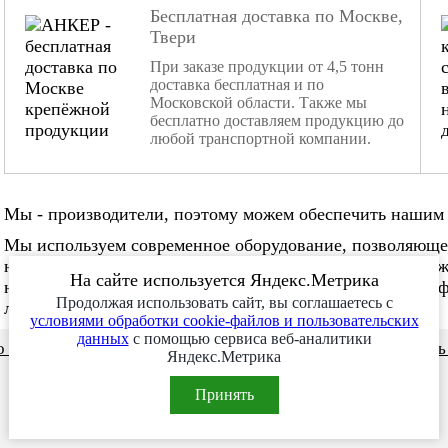
Бесплатная доставка по Москве,
Твери
При заказе продукции от 4,5 тонн
доставка бесплатная и по
Московской области. Также мы
бесплатно доставляем продукцию до
любой транспортной компании.
Мы - производители, поэтому можем обеспечить нашим 
Мы используем современное оборудование, позволяюще
нестандартные заказы. Мы не боимся изготовления слож
На сайте используется Яндекс.Метрика
нужное количество в нужные сроки. Наша команда проф
Продолжая использовать сайт, вы соглашаетесь с
любой сложности!
условиями обработки cookie-файлов и пользовательских
данных
с помощью сервиса веб-аналитики
 и видео
Сотрудничество
Заказ месяца
Заказат
Яндекс.Метрика
Принять