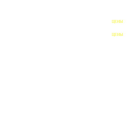
ШПИЛЬКИ
ЦЕНЫ
ПОЛНОРЕЗЬБОВЫЕ
ШПИЛЬКИ
ЦЕНЫ
ГАЙКИ
ШАЙБЫ
ТАЛРЕПЫ
ЗАКЛАДНЫЕ ДЕТАЛИ
ПРИЖИМНЫЕ ПЛАНКИ
АВТОМОБИЛЬНЫЙ КРЕПЕЖ
ВАННОЧКИ ДЛЯ
СВАРИВАНИЯ
ДОРЕЗКА РЕЗЬБЫ