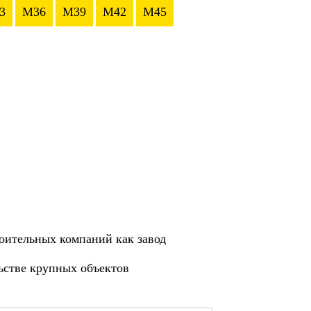
3
M36
M39
M42
M45
оительных компаний как завод
ьстве крупных объектов