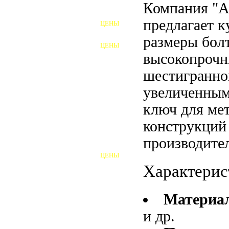
Компания "
ФУНДАМЕНТНЫЕ БОЛТЫ
предлагает 
ЦЕНЫ
АНКЕРНЫЕ ПЛИТЫ
размеры бол
ЦЕНЫ
ШАЙБЫ ФУНДАМЕНТНЫЕ
высокопрочн
шестигранно
ШЕСТИГРАННЫЕ БОЛТЫ
увеличенным
ВИНТЫ
ключ для ме
ПРОБКИ
конструкций
ОТКИДНЫЕ БОЛТЫ
производител
ЦЕНЫ
БОЛТЫ СРБ (БСР)
Характерис
НЕРЖАВЕЮЩИЙ КРЕПЁЖ
Материа
БОЛТЫ ИЗ АРМАТУРЫ
и др.
ВЫСОКОПРОЧНЫЙ КРЕПЁЖ