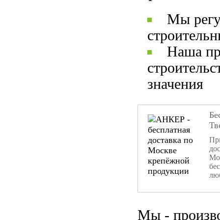
Мы регу
строительн
Наша пр
строительс
значения
Бе
Тв
При
дос
Мо
бе
лю
Мы - произв