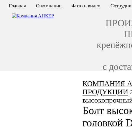
Главная
О компании
Фото и видео
Сотрудни
ПРОИ
П
крепёжн
с дост
КОМПАНИЯ А
КАЛЬКУЛЯТОР ЦЕН
ПРОДУКЦИИ
КРЕПЁЖ ПО ГОСТ
высокопрочный
Болт высо
КРЕПЁЖ С ЛЕВОЙ РЕЗЬБОЙ
головкой 
МЕТАЛЛОКОНСТРУКЦИИ