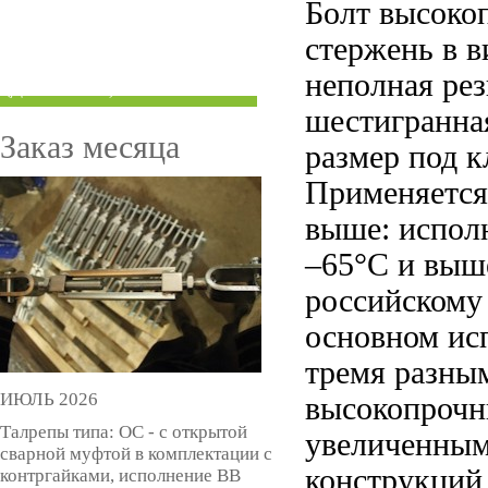
Болт высокоп
ТРУБЫ ПОД ГРУВЛОК
стержень в в
КОМПЕНСАТОРЫ УСАДКИ
неполная ре
(ДОМКРАТЫ)
шестигранна
Заказ месяца
размер под 
Применяется 
выше: исполн
–65°С и выш
российскому 
основном исп
тремя разны
ИЮЛЬ 2026
высокопрочн
Талрепы типа: ОС - с открытой
увеличенным
сварной муфтой в комплектации с
конструкций
контргайками, исполнение ВВ