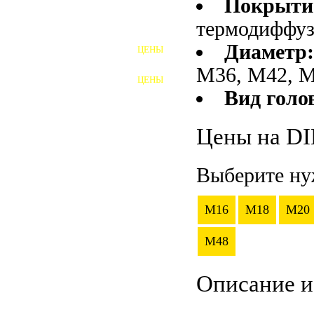
Покрыти
термодиффу
ШПИЛЬКИ
Диаметр:
ЦЕНЫ
ПОЛНОРЕЗЬБОВЫЕ
ШПИЛЬКИ
М36, М42, 
ЦЕНЫ
ГАЙКИ
Вид голо
ШАЙБЫ
Цены на DI
ТАЛРЕПЫ
Выберите ну
ЗАКЛАДНЫЕ ДЕТАЛИ
ПРИЖИМНЫЕ ПЛАНКИ
M16
M18
M20
АВТОМОБИЛЬНЫЙ КРЕПЕЖ
M48
ВАННОЧКИ ДЛЯ
Описание и
СВАРИВАНИЯ
ДОРЕЗКА РЕЗЬБЫ