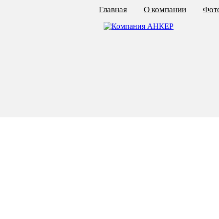
Главная
О компании
Фото
КАЛЬКУЛЯТОР ЦЕН
КРЕПЁЖ ПО ГОСТ
КРЕПЁЖ С ЛЕВОЙ РЕЗЬБОЙ
МЕТАЛЛОКОНСТРУКЦИИ