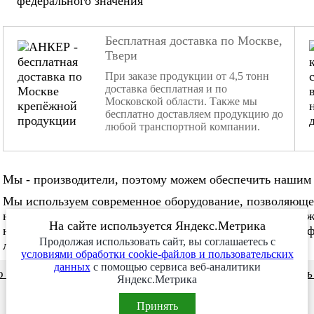
федерального значения
Бесплатная доставка по Москве,
Твери
При заказе продукции от 4,5 тонн
доставка бесплатная и по
Московской области. Также мы
бесплатно доставляем продукцию до
любой транспортной компании.
Мы - производители, поэтому можем обеспечить нашим 
Мы используем современное оборудование, позволяюще
нестандартные заказы. Мы не боимся изготовления слож
На сайте используется Яндекс.Метрика
нужное количество в нужные сроки. Наша команда проф
Продолжая использовать сайт, вы соглашаетесь с
любой сложности!
условиями обработки cookie-файлов и пользовательских
данных
с помощью сервиса веб-аналитики
 и видео
Сотрудничество
Заказ месяца
Заказат
Яндекс.Метрика
Принять