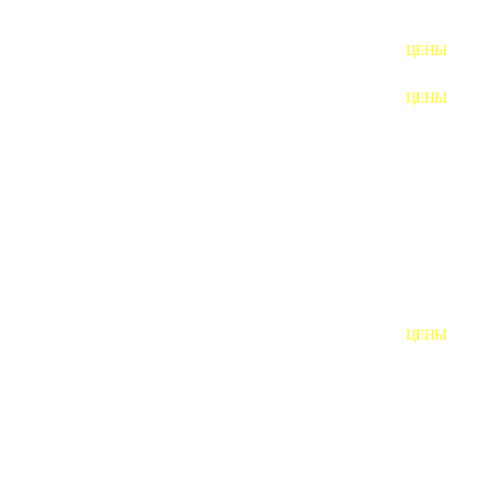
ФУНДАМЕНТНЫЕ БОЛТЫ
ЦЕНЫ
АНКЕРНЫЕ ПЛИТЫ
ЦЕНЫ
ШАЙБЫ ФУНДАМЕНТНЫЕ
ШЕСТИГРАННЫЕ БОЛТЫ
ВИНТЫ
ПРОБКИ
ОТКИДНЫЕ БОЛТЫ
ЦЕНЫ
БОЛТЫ СРБ (БСР)
НЕРЖАВЕЮЩИЙ КРЕПЁЖ
БОЛТЫ ИЗ АРМАТУРЫ
ВЫСОКОПРОЧНЫЙ КРЕПЁЖ