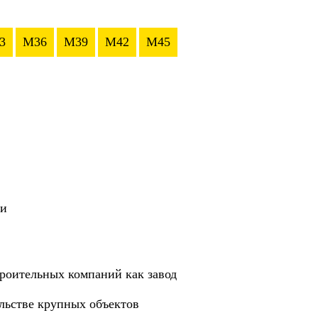
3
M36
M39
M42
M45
ии
роительных компаний как завод
ельстве крупных объектов