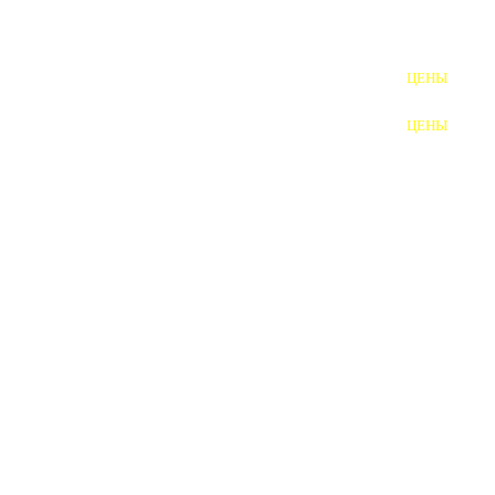
ШПИЛЬКИ
ЦЕНЫ
ПОЛНОРЕЗЬБОВЫЕ
ШПИЛЬКИ
ЦЕНЫ
ГАЙКИ
ШАЙБЫ
ТАЛРЕПЫ
ЗАКЛАДНЫЕ ДЕТАЛИ
ПРИЖИМНЫЕ ПЛАНКИ
АВТОМОБИЛЬНЫЙ КРЕПЕЖ
ВАННОЧКИ ДЛЯ
СВАРИВАНИЯ
ДОРЕЗКА РЕЗЬБЫ