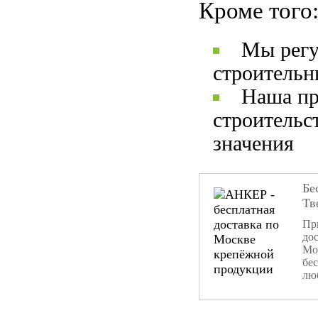
Кроме того
Мы регу
строительн
Наша пр
строительс
значения
Бе
Тв
При
дос
Мо
бе
лю