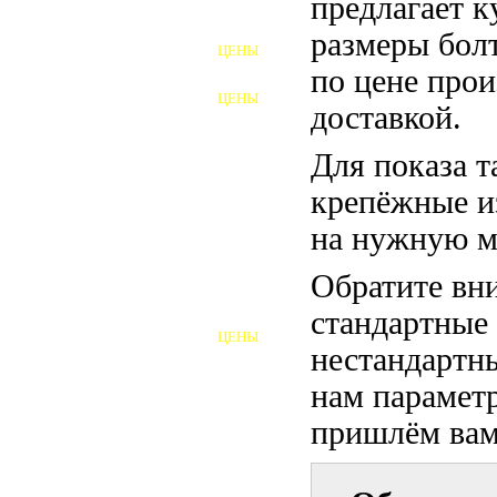
предлагает 
ФУНДАМЕНТНЫЕ БОЛТЫ
размеры бол
ЦЕНЫ
АНКЕРНЫЕ ПЛИТЫ
по цене прои
ЦЕНЫ
доставкой.
ШАЙБЫ ФУНДАМЕНТНЫЕ
Для показа т
ШЕСТИГРАННЫЕ БОЛТЫ
крепёжные и
ВИНТЫ
на нужную м
ПРОБКИ
Обратите вни
ОТКИДНЫЕ БОЛТЫ
стандартные
ЦЕНЫ
БОЛТЫ СРБ (БСР)
нестандартны
нам параметр
НЕРЖАВЕЮЩИЙ КРЕПЁЖ
пришлём вам 
БОЛТЫ ИЗ АРМАТУРЫ
ВЫСОКОПРОЧНЫЙ КРЕПЁЖ