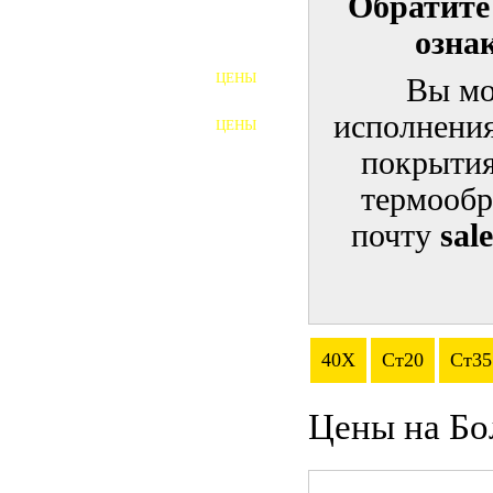
Обратите
озна
ШПИЛЬКИ
ЦЕНЫ
Вы мо
ПОЛНОРЕЗЬБОВЫЕ
ШПИЛЬКИ
исполнения
ЦЕНЫ
ГАЙКИ
покрытия
ШАЙБЫ
термообр
почту
sal
ТАЛРЕПЫ
ЗАКЛАДНЫЕ ДЕТАЛИ
ПРИЖИМНЫЕ ПЛАНКИ
40Х
Ст20
Ст35
АВТОМОБИЛЬНЫЙ КРЕПЕЖ
Цены на Бо
ВАННОЧКИ ДЛЯ
СВАРИВАНИЯ
ДОРЕЗКА РЕЗЬБЫ