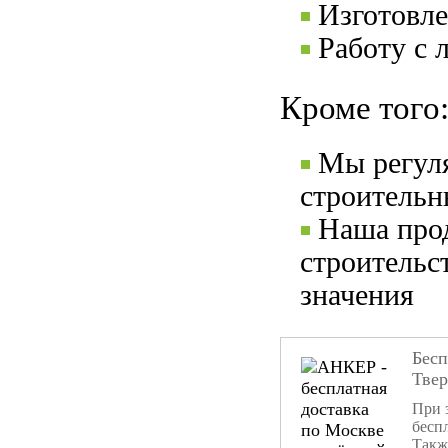
Изготовле
Работу с 
Кроме того
Мы регул
строительн
Наша прод
строительс
значения
Бесп
Тве
При 
бесп
Такж