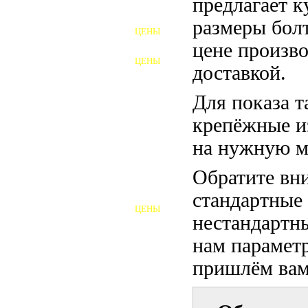
предлагает 
ФУНДАМЕНТНЫЕ БОЛТЫ
размеры бол
ЦЕНЫ
АНКЕРНЫЕ ПЛИТЫ
цене произво
ЦЕНЫ
доставкой.
ШАЙБЫ ФУНДАМЕНТНЫЕ
Для показа т
ШЕСТИГРАННЫЕ БОЛТЫ
крепёжные и
ВИНТЫ
на нужную м
ПРОБКИ
Обратите вни
ОТКИДНЫЕ БОЛТЫ
стандартные
ЦЕНЫ
БОЛТЫ СРБ (БСР)
нестандартны
нам параметр
НЕРЖАВЕЮЩИЙ КРЕПЁЖ
пришлём вам 
БОЛТЫ ИЗ АРМАТУРЫ
ВЫСОКОПРОЧНЫЙ КРЕПЁЖ