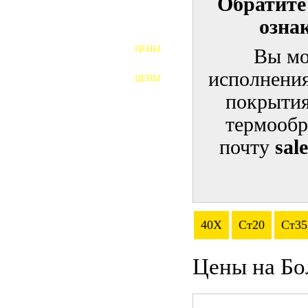
Обратите
озна
ШПИЛЬКИ
ЦЕНЫ
Вы мо
ПОЛНОРЕЗЬБОВЫЕ
ШПИЛЬКИ
исполнения
ЦЕНЫ
ГАЙКИ
покрытия
ШАЙБЫ
термообр
почту
sal
ТАЛРЕПЫ
ЗАКЛАДНЫЕ ДЕТАЛИ
ПРИЖИМНЫЕ ПЛАНКИ
40Х
Ст20
Ст35
АВТОМОБИЛЬНЫЙ КРЕПЕЖ
Цены на Бо
ВАННОЧКИ ДЛЯ
СВАРИВАНИЯ
ДОРЕЗКА РЕЗЬБЫ