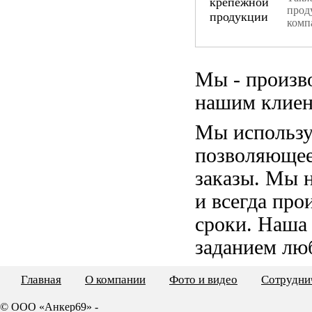
прод
комп
Мы - произв
нашим клиен
Мы использу
позволяющее
заказы. Мы 
и всегда пр
сроки. Наша
заданием лю
Главная
О компании
Фото и видео
Сотрудни
© ООО «Анкер69» -