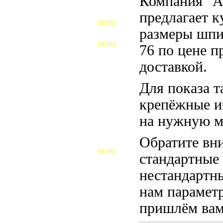
Компания "
ФУНДАМЕНТНЫЕ БОЛТЫ
предлагает 
ЦЕНЫ
АНКЕРНЫЕ ПЛИТЫ
размеры шпи
ЦЕНЫ
76 по цене п
ШАЙБЫ ФУНДАМЕНТНЫЕ
доставкой.
ШЕСТИГРАННЫЕ БОЛТЫ
Для показа т
ВИНТЫ
крепёжные и
ПРОБКИ
на нужную м
ОТКИДНЫЕ БОЛТЫ
Обратите вни
ЦЕНЫ
стандартные
БОЛТЫ СРБ (БСР)
нестандартны
НЕРЖАВЕЮЩИЙ КРЕПЁЖ
нам параметр
БОЛТЫ ИЗ АРМАТУРЫ
пришлём вам 
ВЫСОКОПРОЧНЫЙ КРЕПЁЖ