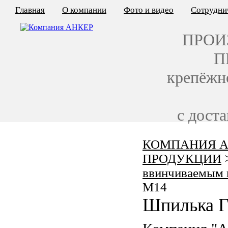
Главная
О компании
Фото и видео
Сотрудни
ПРОИ
П
крепёжн
с дост
КОМПАНИЯ А
КАЛЬКУЛЯТОР ЦЕН
ПРОДУКЦИИ
КРЕПЁЖ ПО ГОСТ
ввинчиваемым 
M14
КРЕПЁЖ С ЛЕВОЙ РЕЗЬБОЙ
Шпилька Г
МЕТАЛЛОКОНСТРУКЦИИ