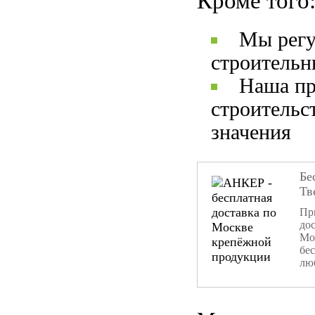
Кроме того
Мы регу
строительн
Наша пр
строительс
значения
Бе
Тв
При
дос
Мо
бе
лю