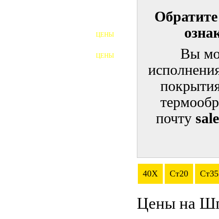
Обратите
ШПИЛЬКИ
озна
ЦЕНЫ
ПОЛНОРЕЗЬБОВЫЕ
ШПИЛЬКИ
Вы мо
ЦЕНЫ
ГАЙКИ
исполнения
ШАЙБЫ
покрытия
термообр
ТАЛРЕПЫ
почту
sal
ЗАКЛАДНЫЕ ДЕТАЛИ
ПРИЖИМНЫЕ ПЛАНКИ
АВТОМОБИЛЬНЫЙ КРЕПЕЖ
40Х
Ст20
Ст35
ВАННОЧКИ ДЛЯ
СВАРИВАНИЯ
Цены на Ш
ДОРЕЗКА РЕЗЬБЫ