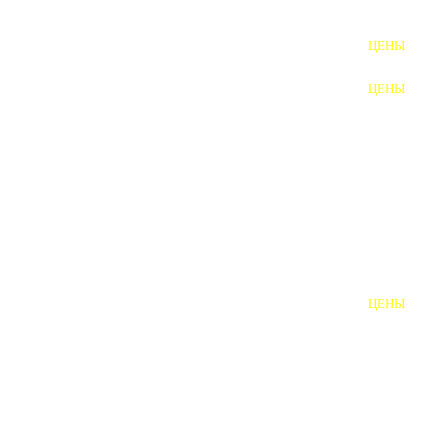
ФУНДАМЕНТНЫЕ БОЛТЫ
ЦЕНЫ
АНКЕРНЫЕ ПЛИТЫ
ЦЕНЫ
ШАЙБЫ ФУНДАМЕНТНЫЕ
ШЕСТИГРАННЫЕ БОЛТЫ
ВИНТЫ
ПРОБКИ
ОТКИДНЫЕ БОЛТЫ
ЦЕНЫ
БОЛТЫ СРБ (БСР)
НЕРЖАВЕЮЩИЙ КРЕПЁЖ
БОЛТЫ ИЗ АРМАТУРЫ
ВЫСОКОПРОЧНЫЙ КРЕПЁЖ