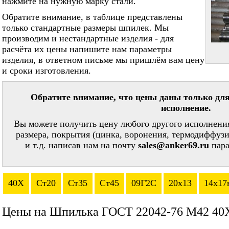
нажмите на нужную марку стали.
Обратите внимание, в таблице представлены
только стандартные размеры шпилек. Мы
производим и нестандартные изделия - для
расчёта их цены напишите нам параметры
изделия, в ответном письме мы пришлём вам цену
и сроки изготовления.
Обратите внимание, что цены даны только для
исполнение.
Вы можете получить цену любого другого исполнения
размера, покрытия (цинка, воронения, термодиффузи
и т.д. написав нам на почту
sales@anker69.ru
пара
40Х
Ст20
Ст35
Ст45
09Г2С
20х13
14х17
Цены на Шпилька ГОСТ 22042-76 М42 40