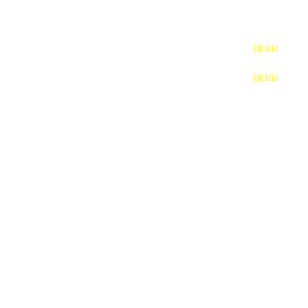
ШПИЛЬКИ
ЦЕНЫ
ПОЛНОРЕЗЬБОВЫЕ
ШПИЛЬКИ
ЦЕНЫ
ГАЙКИ
ШАЙБЫ
ТАЛРЕПЫ
ЗАКЛАДНЫЕ ДЕТАЛИ
ПРИЖИМНЫЕ ПЛАНКИ
АВТОМОБИЛЬНЫЙ КРЕПЕЖ
ВАННОЧКИ ДЛЯ
СВАРИВАНИЯ
ДОРЕЗКА РЕЗЬБЫ