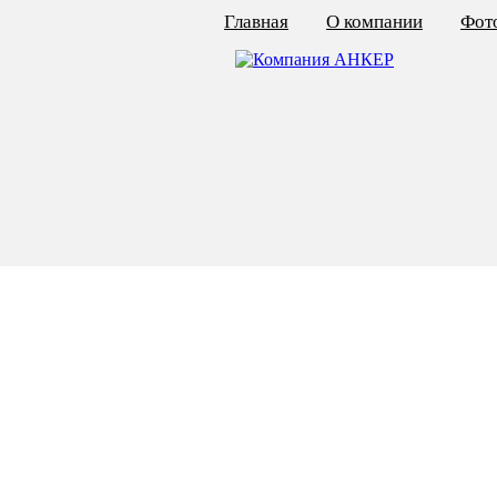
Главная
О компании
Фото
КАЛЬКУЛЯТОР ЦЕН
КРЕПЁЖ ПО ГОСТ
КРЕПЁЖ С ЛЕВОЙ РЕЗЬБОЙ
МЕТАЛЛОКОНСТРУКЦИИ