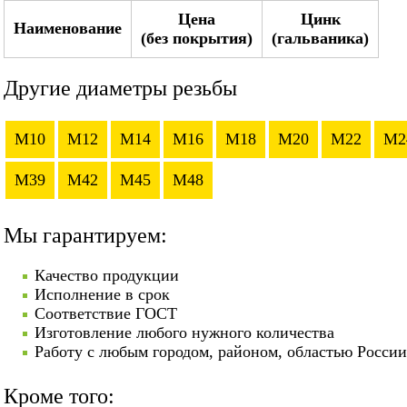
Цена
Цинк
Наименование
(без покрытия)
(гальваника)
Другие диаметры резьбы
M10
M12
M14
M16
M18
M20
M22
M2
M39
M42
M45
M48
Мы гарантируем:
Качество продукции
Исполнение в срок
Соответствие ГОСТ
Изготовление любого нужного количества
Работу с любым городом, районом, областью России
Кроме того: