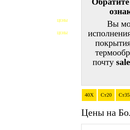
Обратите
озна
ШПИЛЬКИ
ЦЕНЫ
Вы мо
ПОЛНОРЕЗЬБОВЫЕ
ШПИЛЬКИ
исполнения
ЦЕНЫ
ГАЙКИ
покрытия
ШАЙБЫ
термообр
почту
sal
ТАЛРЕПЫ
ЗАКЛАДНЫЕ ДЕТАЛИ
ПРИЖИМНЫЕ ПЛАНКИ
40Х
Ст20
Ст35
АВТОМОБИЛЬНЫЙ КРЕПЕЖ
Цены на Бо
ВАННОЧКИ ДЛЯ
СВАРИВАНИЯ
ДОРЕЗКА РЕЗЬБЫ