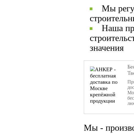
Мы регу
строительн
Наша пр
строительс
значения
Бе
Тв
При
дос
Мо
бе
лю
Мы - произв