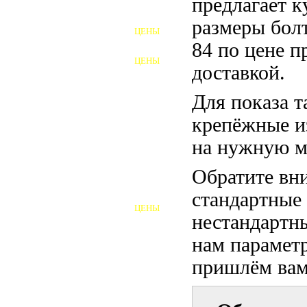
предлагает 
ФУНДАМЕНТНЫЕ БОЛТЫ
размеры бол
ЦЕНЫ
АНКЕРНЫЕ ПЛИТЫ
84 по цене п
ЦЕНЫ
доставкой.
ШАЙБЫ ФУНДАМЕНТНЫЕ
Для показа т
ШЕСТИГРАННЫЕ БОЛТЫ
крепёжные и
ВИНТЫ
на нужную м
ПРОБКИ
Обратите вни
ОТКИДНЫЕ БОЛТЫ
стандартные
ЦЕНЫ
БОЛТЫ СРБ (БСР)
нестандартны
нам параметр
НЕРЖАВЕЮЩИЙ КРЕПЁЖ
пришлём вам 
БОЛТЫ ИЗ АРМАТУРЫ
ВЫСОКОПРОЧНЫЙ КРЕПЁЖ