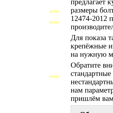
предлагает 
ФУНДАМЕНТНЫЕ БОЛТЫ
размеры бо
ЦЕНЫ
АНКЕРНЫЕ ПЛИТЫ
12474-2012 п
ЦЕНЫ
производител
ШАЙБЫ ФУНДАМЕНТНЫЕ
Для показа т
ШЕСТИГРАННЫЕ БОЛТЫ
крепёжные и
ВИНТЫ
на нужную м
ПРОБКИ
Обратите вни
ОТКИДНЫЕ БОЛТЫ
стандартные
ЦЕНЫ
БОЛТЫ СРБ (БСР)
нестандартны
нам параметр
НЕРЖАВЕЮЩИЙ КРЕПЁЖ
пришлём вам 
БОЛТЫ ИЗ АРМАТУРЫ
ВЫСОКОПРОЧНЫЙ КРЕПЁЖ