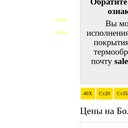
Обратите
озна
ШПИЛЬКИ
ЦЕНЫ
Вы мо
ПОЛНОРЕЗЬБОВЫЕ
ШПИЛЬКИ
исполнения
ЦЕНЫ
ГАЙКИ
покрытия
ШАЙБЫ
термообр
почту
sal
ТАЛРЕПЫ
ЗАКЛАДНЫЕ ДЕТАЛИ
ПРИЖИМНЫЕ ПЛАНКИ
40Х
Ст20
Ст35
АВТОМОБИЛЬНЫЙ КРЕПЕЖ
Цены на Бо
ВАННОЧКИ ДЛЯ
СВАРИВАНИЯ
ДОРЕЗКА РЕЗЬБЫ