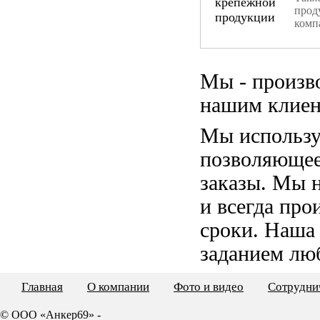
прод
комп
Мы - произв
нашим клиен
Мы использу
позволяющее
заказы. Мы 
и всегда пр
сроки. Наша
заданием лю
Главная
О компании
Фото и видео
Сотрудни
© ООО «Анкер69» -