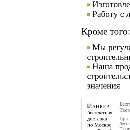
Изготовле
Работу с 
Кроме того
Мы регул
строительн
Наша прод
строительс
значения
Бесп
Тве
При 
бесп
Такж