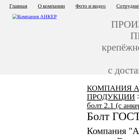
Главная
О компании
Фото и видео
Сотрудни
ПРОИ
П
крепёжн
с дост
КОМПАНИЯ А
КАЛЬКУЛЯТОР ЦЕН
ПРОДУКЦИИ
КРЕПЁЖ ПО ГОСТ
болт 2.1 (с анк
Болт ГОСТ
КРЕПЁЖ С ЛЕВОЙ РЕЗЬБОЙ
Компания "А
МЕТАЛЛОКОНСТРУКЦИИ