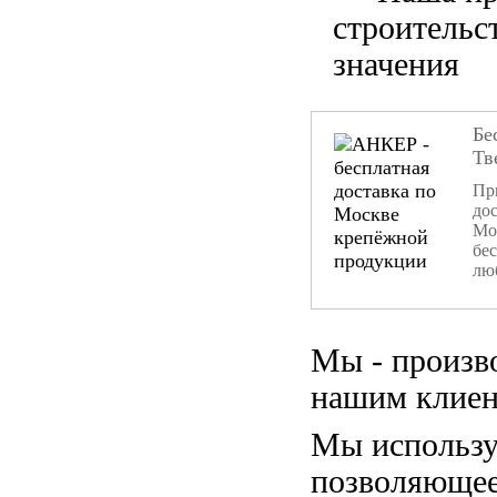
строительс
значения
Бе
Тв
При
дос
Мо
бе
лю
Мы - произв
нашим клиен
Мы использу
позволяющее