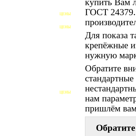
купить Вам 
ФУНДАМЕНТНЫЕ БОЛТЫ
ГОСТ 24379.
ЦЕНЫ
АНКЕРНЫЕ ПЛИТЫ
производител
ЦЕНЫ
ШАЙБЫ ФУНДАМЕНТНЫЕ
Для показа т
крепёжные и
ШЕСТИГРАННЫЕ БОЛТЫ
нужную марк
ВИНТЫ
Обратите вни
ПРОБКИ
стандартные
ОТКИДНЫЕ БОЛТЫ
нестандартны
ЦЕНЫ
БОЛТЫ СРБ (БСР)
нам параметр
пришлём вам 
НЕРЖАВЕЮЩИЙ КРЕПЁЖ
БОЛТЫ ИЗ АРМАТУРЫ
Обратите
ВЫСОКОПРОЧНЫЙ КРЕПЁЖ