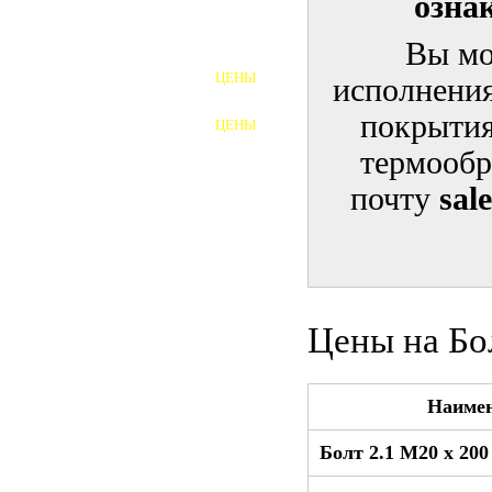
озна
ШПИЛЬКИ
Вы мо
ЦЕНЫ
исполнения
ПОЛНОРЕЗЬБОВЫЕ
ШПИЛЬКИ
покрытия
ЦЕНЫ
ГАЙКИ
термообр
ШАЙБЫ
почту
sal
ТАЛРЕПЫ
ЗАКЛАДНЫЕ ДЕТАЛИ
ПРИЖИМНЫЕ ПЛАНКИ
Цены на Бо
АВТОМОБИЛЬНЫЙ КРЕПЕЖ
Наиме
ВАННОЧКИ ДЛЯ
СВАРИВАНИЯ
Болт 2.1 М20 x 20
ДОРЕЗКА РЕЗЬБЫ