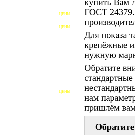
купить Вам 
ФУНДАМЕНТНЫЕ БОЛТЫ
ГОСТ 24379.
ЦЕНЫ
АНКЕРНЫЕ ПЛИТЫ
производител
ЦЕНЫ
ШАЙБЫ ФУНДАМЕНТНЫЕ
Для показа т
крепёжные и
ШЕСТИГРАННЫЕ БОЛТЫ
нужную марк
ВИНТЫ
Обратите вни
ПРОБКИ
стандартные
ОТКИДНЫЕ БОЛТЫ
нестандартны
ЦЕНЫ
БОЛТЫ СРБ (БСР)
нам параметр
пришлём вам 
НЕРЖАВЕЮЩИЙ КРЕПЁЖ
БОЛТЫ ИЗ АРМАТУРЫ
Обратите
ВЫСОКОПРОЧНЫЙ КРЕПЁЖ