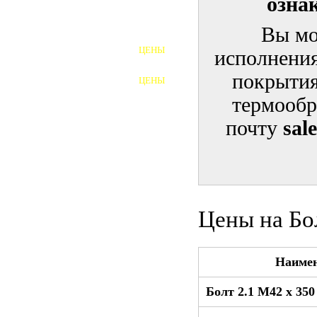
озна
ШПИЛЬКИ
Вы мо
ЦЕНЫ
исполнения
ПОЛНОРЕЗЬБОВЫЕ
ШПИЛЬКИ
покрытия
ЦЕНЫ
ГАЙКИ
термообр
ШАЙБЫ
почту
sal
ТАЛРЕПЫ
ЗАКЛАДНЫЕ ДЕТАЛИ
ПРИЖИМНЫЕ ПЛАНКИ
Цены на Бо
АВТОМОБИЛЬНЫЙ КРЕПЕЖ
Наиме
ВАННОЧКИ ДЛЯ
СВАРИВАНИЯ
Болт 2.1 М42 x 35
ДОРЕЗКА РЕЗЬБЫ