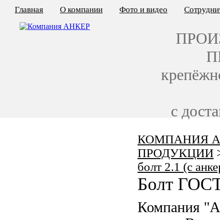
Главная
О компании
Фото и видео
Сотрудни
ПРОИ
П
крепёжн
с дост
КОМПАНИЯ А
КАЛЬКУЛЯТОР ЦЕН
ПРОДУКЦИИ
КРЕПЁЖ ПО ГОСТ
болт 2.1 (с анк
Болт ГОСТ
КРЕПЁЖ С ЛЕВОЙ РЕЗЬБОЙ
Компания "А
МЕТАЛЛОКОНСТРУКЦИИ