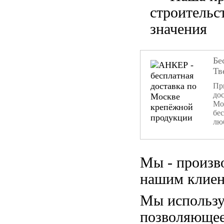
строительс
значения
Бе
Тв
При
дос
Мо
бе
лю
Мы - произв
нашим клиен
Мы использу
позволяющее