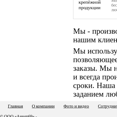
Мо
бе
лю
Мы - произв
нашим клиен
Мы использу
позволяющее
заказы. Мы 
и всегда пр
сроки. Наша
заданием лю
Главная
О компании
Фото и видео
Сотрудни
© ООО «Анкер69» -