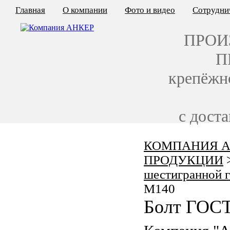
Главная
О компании
Фото и видео
Сотрудни
ПРОИ
П
крепёжн
с дост
КОМПАНИЯ А
КАЛЬКУЛЯТОР ЦЕН
ПРОДУКЦИИ
КРЕПЁЖ ПО ГОСТ
шестигранной 
M140
КРЕПЁЖ С ЛЕВОЙ РЕЗЬБОЙ
Болт ГОСТ
МЕТАЛЛОКОНСТРУКЦИИ