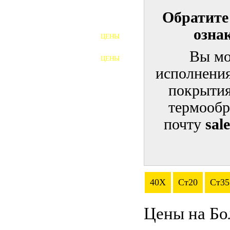
Обратите
ШПИЛЬКИ
озна
ЦЕНЫ
ПОЛНОРЕЗЬБОВЫЕ
ШПИЛЬКИ
Вы мо
ЦЕНЫ
ГАЙКИ
исполнения
ШАЙБЫ
покрытия
термообр
ТАЛРЕПЫ
почту
sal
ЗАКЛАДНЫЕ ДЕТАЛИ
ПРИЖИМНЫЕ ПЛАНКИ
АВТОМОБИЛЬНЫЙ КРЕПЕЖ
40Х
Ст20
Ст35
ВАННОЧКИ ДЛЯ
СВАРИВАНИЯ
Цены на Бо
ДОРЕЗКА РЕЗЬБЫ