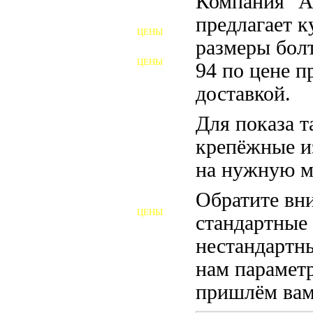
Компания "
ФУНДАМЕНТНЫЕ БОЛТЫ
предлагает 
ЦЕНЫ
АНКЕРНЫЕ ПЛИТЫ
размеры бол
ЦЕНЫ
94 по цене п
ШАЙБЫ ФУНДАМЕНТНЫЕ
доставкой.
ШЕСТИГРАННЫЕ БОЛТЫ
Для показа т
ВИНТЫ
крепёжные и
ПРОБКИ
на нужную м
ОТКИДНЫЕ БОЛТЫ
Обратите вни
ЦЕНЫ
стандартные
БОЛТЫ СРБ (БСР)
нестандартны
НЕРЖАВЕЮЩИЙ КРЕПЁЖ
нам параметр
БОЛТЫ ИЗ АРМАТУРЫ
пришлём вам 
ВЫСОКОПРОЧНЫЙ КРЕПЁЖ