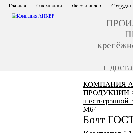
Главная
О компании
Фото и видео
Сотрудни
ПРОИ
П
крепёжн
с дост
КОМПАНИЯ А
КАЛЬКУЛЯТОР ЦЕН
ПРОДУКЦИИ
КРЕПЁЖ ПО ГОСТ
шестигранной 
M64
КРЕПЁЖ С ЛЕВОЙ РЕЗЬБОЙ
Болт ГОСТ
МЕТАЛЛОКОНСТРУКЦИИ