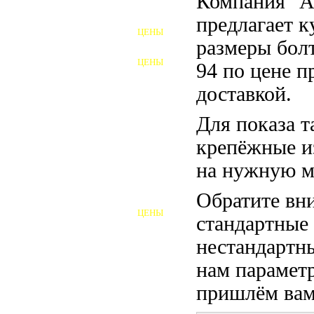
Компания "
ФУНДАМЕНТНЫЕ БОЛТЫ
предлагает 
ЦЕНЫ
АНКЕРНЫЕ ПЛИТЫ
размеры бол
ЦЕНЫ
94 по цене п
ШАЙБЫ ФУНДАМЕНТНЫЕ
доставкой.
ШЕСТИГРАННЫЕ БОЛТЫ
Для показа т
ВИНТЫ
крепёжные и
ПРОБКИ
на нужную м
ОТКИДНЫЕ БОЛТЫ
Обратите вни
ЦЕНЫ
стандартные
БОЛТЫ СРБ (БСР)
нестандартны
НЕРЖАВЕЮЩИЙ КРЕПЁЖ
нам параметр
БОЛТЫ ИЗ АРМАТУРЫ
пришлём вам 
ВЫСОКОПРОЧНЫЙ КРЕПЁЖ