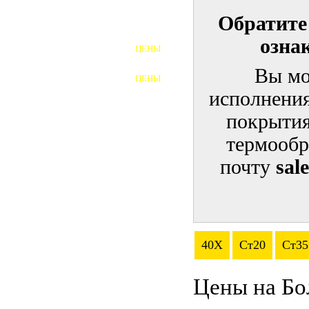
Обратите
ШПИЛЬКИ
озна
ЦЕНЫ
ПОЛНОРЕЗЬБОВЫЕ
ШПИЛЬКИ
Вы мо
ЦЕНЫ
ГАЙКИ
исполнения
ШАЙБЫ
покрытия
термообр
ТАЛРЕПЫ
почту
sal
ЗАКЛАДНЫЕ ДЕТАЛИ
ПРИЖИМНЫЕ ПЛАНКИ
АВТОМОБИЛЬНЫЙ КРЕПЕЖ
40Х
Ст20
Ст35
ВАННОЧКИ ДЛЯ
СВАРИВАНИЯ
Цены на Бо
ДОРЕЗКА РЕЗЬБЫ