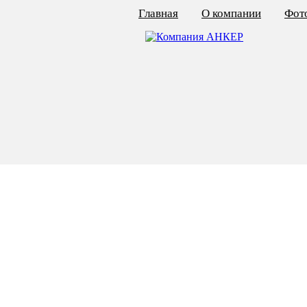
Главная
О компании
Фото
КАЛЬКУЛЯТОР ЦЕН
КРЕПЁЖ ПО ГОСТ
КРЕПЁЖ С ЛЕВОЙ РЕЗЬБОЙ
МЕТАЛЛОКОНСТРУКЦИИ