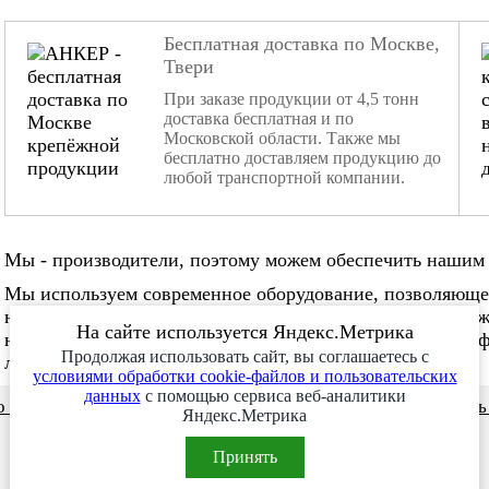
Бесплатная доставка по Москве,
Твери
При заказе продукции от 4,5 тонн
доставка бесплатная и по
Московской области. Также мы
бесплатно доставляем продукцию до
любой транспортной компании.
Мы - производители, поэтому можем обеспечить нашим 
Мы используем современное оборудование, позволяюще
нестандартные заказы. Мы не боимся изготовления слож
На сайте используется Яндекс.Метрика
нужное количество в нужные сроки. Наша команда проф
Продолжая использовать сайт, вы соглашаетесь с
любой сложности!
условиями обработки cookie-файлов и пользовательских
данных
с помощью сервиса веб-аналитики
 и видео
Сотрудничество
Заказ месяца
Заказат
Яндекс.Метрика
Принять