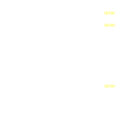
ФУНДАМЕНТНЫЕ БОЛТЫ
ЦЕНЫ
АНКЕРНЫЕ ПЛИТЫ
ЦЕНЫ
ШАЙБЫ ФУНДАМЕНТНЫЕ
ШЕСТИГРАННЫЕ БОЛТЫ
ВИНТЫ
ПРОБКИ
ОТКИДНЫЕ БОЛТЫ
ЦЕНЫ
БОЛТЫ СРБ (БСР)
НЕРЖАВЕЮЩИЙ КРЕПЁЖ
БОЛТЫ ИЗ АРМАТУРЫ
ВЫСОКОПРОЧНЫЙ КРЕПЁЖ