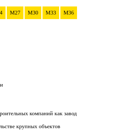
4
M27
M30
M33
M36
ии
роительных компаний как завод
ельстве крупных объектов