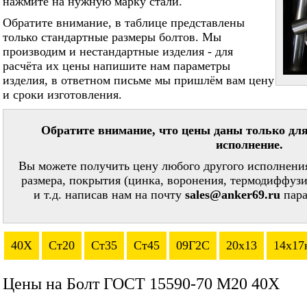
нажмите на нужную марку стали.
Обратите внимание, в таблице представлены
только стандартные размеры болтов. Мы
производим и нестандартные изделия - для
расчёта их цены напишите нам параметры
изделия, в ответном письме мы пришлём вам цену
и сроки изготовления.
Обратите внимание, что цены даны только для
исполнение.
Вы можете получить цену любого другого исполнения
размера, покрытия (цинка, воронения, термодиффузи
и т.д. написав нам на почту
sales@anker69.ru
пара
40Х
Ст20
Ст35
Ст45
09Г2С
20х13
14х17
Цены на Болт ГОСТ 15590-70 М20 40Х