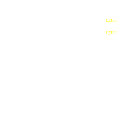
ШПИЛЬКИ
ЦЕНЫ
ПОЛНОРЕЗЬБОВЫЕ
ШПИЛЬКИ
ЦЕНЫ
ГАЙКИ
ШАЙБЫ
ТАЛРЕПЫ
ЗАКЛАДНЫЕ ДЕТАЛИ
ПРИЖИМНЫЕ ПЛАНКИ
АВТОМОБИЛЬНЫЙ КРЕПЕЖ
ВАННОЧКИ ДЛЯ
СВАРИВАНИЯ
ДОРЕЗКА РЕЗЬБЫ