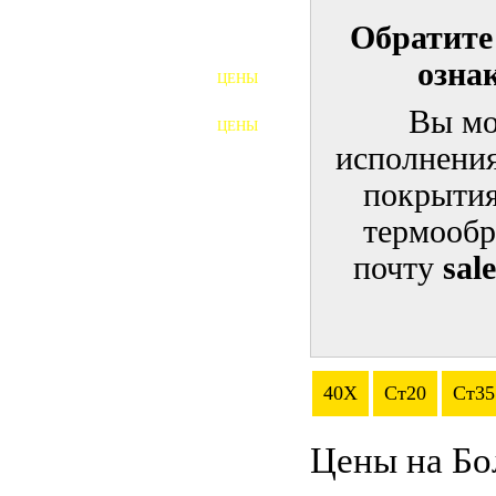
Обратите
ШПИЛЬКИ
озна
ЦЕНЫ
ПОЛНОРЕЗЬБОВЫЕ
ШПИЛЬКИ
Вы мо
ЦЕНЫ
ГАЙКИ
исполнения
ШАЙБЫ
покрытия
термообр
ТАЛРЕПЫ
почту
sal
ЗАКЛАДНЫЕ ДЕТАЛИ
ПРИЖИМНЫЕ ПЛАНКИ
АВТОМОБИЛЬНЫЙ КРЕПЕЖ
40Х
Ст20
Ст35
ВАННОЧКИ ДЛЯ
СВАРИВАНИЯ
Цены на Бо
ДОРЕЗКА РЕЗЬБЫ