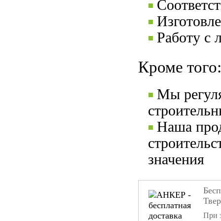
Соответс
Изготовле
Работу с 
Кроме того
Мы регул
строительн
Наша прод
строительс
значения
Бесп
Тве
При 