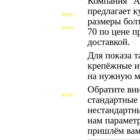
Компания "
ФУНДАМЕНТНЫЕ БОЛТЫ
предлагает 
ЦЕНЫ
АНКЕРНЫЕ ПЛИТЫ
размеры бол
ЦЕНЫ
70 по цене п
ШАЙБЫ ФУНДАМЕНТНЫЕ
доставкой.
ШЕСТИГРАННЫЕ БОЛТЫ
Для показа т
ВИНТЫ
крепёжные и
ПРОБКИ
на нужную м
ОТКИДНЫЕ БОЛТЫ
Обратите вни
ЦЕНЫ
стандартные
БОЛТЫ СРБ (БСР)
нестандартны
НЕРЖАВЕЮЩИЙ КРЕПЁЖ
нам параметр
БОЛТЫ ИЗ АРМАТУРЫ
пришлём вам 
ВЫСОКОПРОЧНЫЙ КРЕПЁЖ