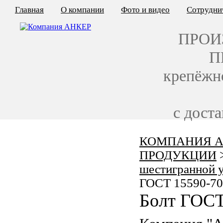
Главная
О компании
Фото и видео
Сотрудни
ПРОИ
П
крепёжн
с дост
КОМПАНИЯ А
КАЛЬКУЛЯТОР ЦЕН
ПРОДУКЦИИ
КРЕПЁЖ ПО ГОСТ
шестигранной 
ГОСТ 15590-7
КРЕПЁЖ С ЛЕВОЙ РЕЗЬБОЙ
Болт ГОСТ
МЕТАЛЛОКОНСТРУКЦИИ