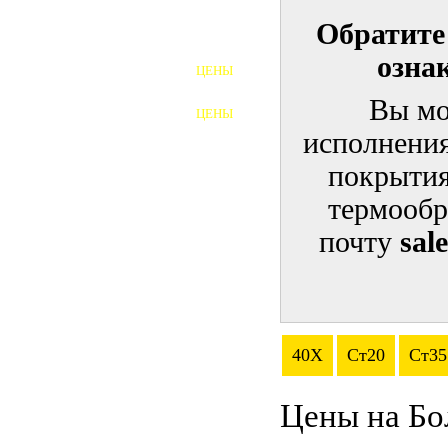
Обратите
ШПИЛЬКИ
озна
ЦЕНЫ
ПОЛНОРЕЗЬБОВЫЕ
ШПИЛЬКИ
Вы мо
ЦЕНЫ
ГАЙКИ
исполнения
ШАЙБЫ
покрытия
термообр
ТАЛРЕПЫ
почту
sal
ЗАКЛАДНЫЕ ДЕТАЛИ
ПРИЖИМНЫЕ ПЛАНКИ
АВТОМОБИЛЬНЫЙ КРЕПЕЖ
40Х
Ст20
Ст35
ВАННОЧКИ ДЛЯ
СВАРИВАНИЯ
Цены на Бо
ДОРЕЗКА РЕЗЬБЫ