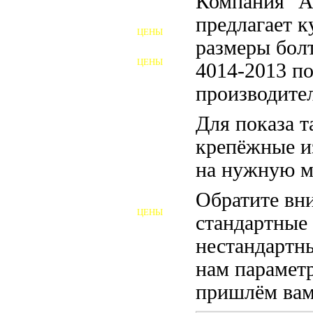
Компания "
ФУНДАМЕНТНЫЕ БОЛТЫ
предлагает 
ЦЕНЫ
АНКЕРНЫЕ ПЛИТЫ
размеры бо
ЦЕНЫ
4014-2013 по
ШАЙБЫ ФУНДАМЕНТНЫЕ
производител
ШЕСТИГРАННЫЕ БОЛТЫ
Для показа т
ВИНТЫ
крепёжные и
ПРОБКИ
на нужную м
ОТКИДНЫЕ БОЛТЫ
Обратите вни
ЦЕНЫ
стандартные
БОЛТЫ СРБ (БСР)
нестандартны
НЕРЖАВЕЮЩИЙ КРЕПЁЖ
нам параметр
БОЛТЫ ИЗ АРМАТУРЫ
пришлём вам 
ВЫСОКОПРОЧНЫЙ КРЕПЁЖ