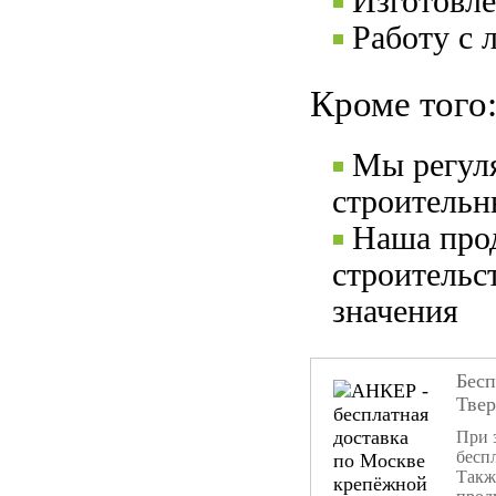
Изготовле
Работу с 
Кроме того
Мы регул
строительн
Наша прод
строительс
значения
Бесп
Тве
При 
бесп
Такж