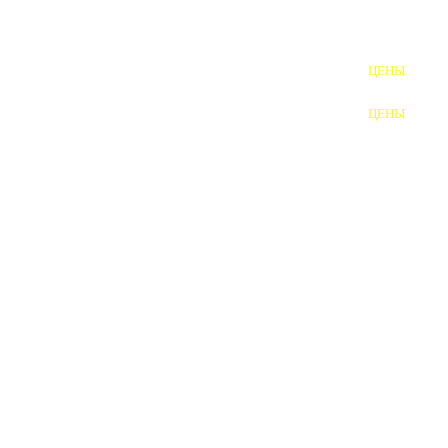
ШПИЛЬКИ
ЦЕНЫ
ПОЛНОРЕЗЬБОВЫЕ
ШПИЛЬКИ
ЦЕНЫ
ГАЙКИ
ШАЙБЫ
ТАЛРЕПЫ
ЗАКЛАДНЫЕ ДЕТАЛИ
ПРИЖИМНЫЕ ПЛАНКИ
АВТОМОБИЛЬНЫЙ КРЕПЕЖ
ВАННОЧКИ ДЛЯ
СВАРИВАНИЯ
ДОРЕЗКА РЕЗЬБЫ