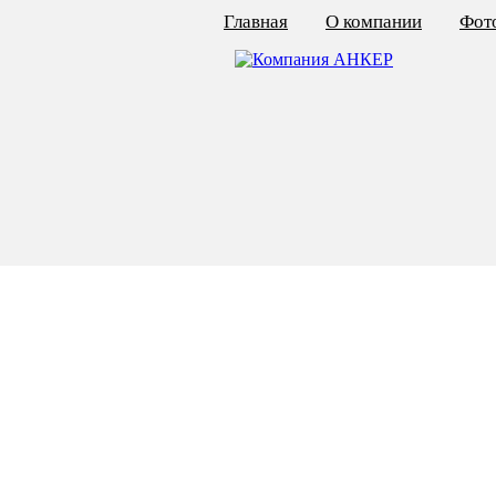
Главная
О компании
Фото
КАЛЬКУЛЯТОР ЦЕН
КРЕПЁЖ ПО ГОСТ
КРЕПЁЖ С ЛЕВОЙ РЕЗЬБОЙ
МЕТАЛЛОКОНСТРУКЦИИ