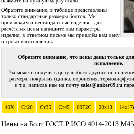
нажмите на нужную марку стали.
Обратите внимание, в таблице представлены
только стандартные размеры болтов. Мы
производим и нестандартные изделия - для
расчёта их цены напишите нам параметры
изделия, в ответном письме мы пришлём вам цену
и сроки изготовления.
Обратите внимание, что цены даны только для
исполнение.
Вы можете получить цену любого другого исполнения
размера, покрытия (цинка, воронения, термодиффузи
и т.д. написав нам на почту
sales@anker69.ru
пара
40Х
Ст20
Ст35
Ст45
09Г2С
20х13
14х17
Цены на Болт ГОСТ Р ИСО 4014-2013 М45