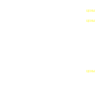
ФУНДАМЕНТНЫЕ БОЛТЫ
ЦЕНЫ
АНКЕРНЫЕ ПЛИТЫ
ЦЕНЫ
ШАЙБЫ ФУНДАМЕНТНЫЕ
ШЕСТИГРАННЫЕ БОЛТЫ
ВИНТЫ
ПРОБКИ
ОТКИДНЫЕ БОЛТЫ
ЦЕНЫ
БОЛТЫ СРБ (БСР)
НЕРЖАВЕЮЩИЙ КРЕПЁЖ
БОЛТЫ ИЗ АРМАТУРЫ
ВЫСОКОПРОЧНЫЙ КРЕПЁЖ