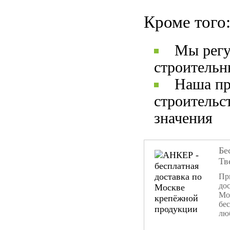
Кроме того
Мы регу
строительн
Наша пр
строительс
значения
Бе
Тв
При
дос
Мо
бе
лю