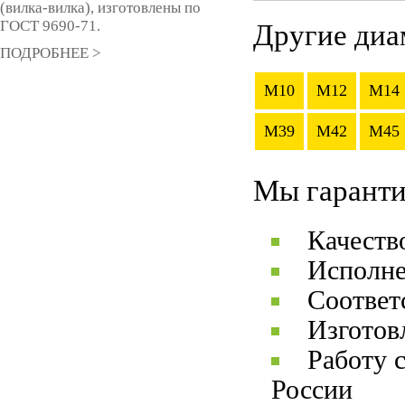
(вилка-вилка), изготовлены по
ГОСТ 9690-71.
Другие диа
ПОДРОБНЕЕ >
M10
M12
M14
M39
M42
M45
Мы гаранти
Качеств
Исполне
Соответ
Изготов
Работу 
России