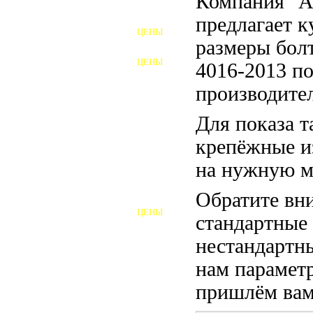
Компания "
ФУНДАМЕНТНЫЕ БОЛТЫ
предлагает 
ЦЕНЫ
АНКЕРНЫЕ ПЛИТЫ
размеры бо
ЦЕНЫ
4016-2013 по
ШАЙБЫ ФУНДАМЕНТНЫЕ
производител
ШЕСТИГРАННЫЕ БОЛТЫ
Для показа т
ВИНТЫ
крепёжные и
ПРОБКИ
на нужную м
ОТКИДНЫЕ БОЛТЫ
Обратите вни
ЦЕНЫ
стандартные
БОЛТЫ СРБ (БСР)
нестандартны
НЕРЖАВЕЮЩИЙ КРЕПЁЖ
нам параметр
БОЛТЫ ИЗ АРМАТУРЫ
пришлём вам 
ВЫСОКОПРОЧНЫЙ КРЕПЁЖ