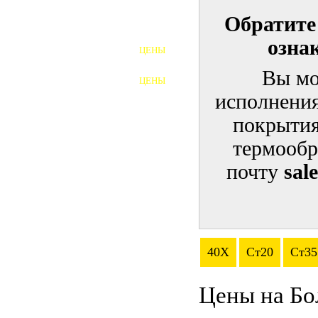
Обратите
ШПИЛЬКИ
озна
ЦЕНЫ
ПОЛНОРЕЗЬБОВЫЕ
ШПИЛЬКИ
Вы мо
ЦЕНЫ
ГАЙКИ
исполнения
ШАЙБЫ
покрытия
термообр
ТАЛРЕПЫ
почту
sal
ЗАКЛАДНЫЕ ДЕТАЛИ
ПРИЖИМНЫЕ ПЛАНКИ
АВТОМОБИЛЬНЫЙ КРЕПЕЖ
40Х
Ст20
Ст35
ВАННОЧКИ ДЛЯ
СВАРИВАНИЯ
Цены на Бо
ДОРЕЗКА РЕЗЬБЫ