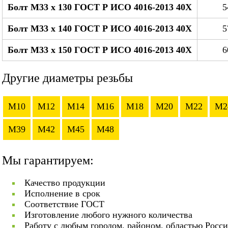
Болт М33 x 130 ГОСТ Р ИСО 4016-2013 40Х
5
Болт М33 x 140 ГОСТ Р ИСО 4016-2013 40Х
5
Болт М33 x 150 ГОСТ Р ИСО 4016-2013 40Х
6
Другие диаметры резьбы
M10
M12
M14
M16
M18
M20
M22
M2
M39
M42
M45
M48
Мы гарантируем:
Качество продукции
Исполнение в срок
Соответствие ГОСТ
Изготовление любого нужного количества
Работу с любым городом, районом, областью Росс