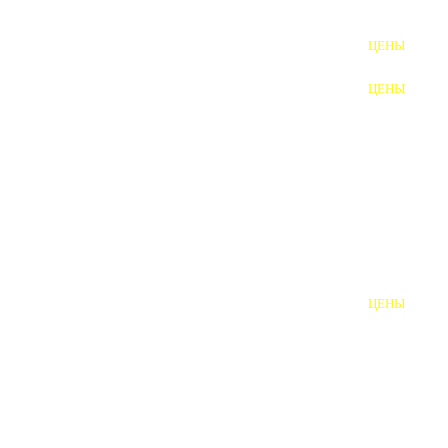
ФУНДАМЕНТНЫЕ БОЛТЫ
ЦЕНЫ
АНКЕРНЫЕ ПЛИТЫ
ЦЕНЫ
ШАЙБЫ ФУНДАМЕНТНЫЕ
ШЕСТИГРАННЫЕ БОЛТЫ
ВИНТЫ
ПРОБКИ
ОТКИДНЫЕ БОЛТЫ
ЦЕНЫ
БОЛТЫ СРБ (БСР)
НЕРЖАВЕЮЩИЙ КРЕПЁЖ
БОЛТЫ ИЗ АРМАТУРЫ
ВЫСОКОПРОЧНЫЙ КРЕПЁЖ