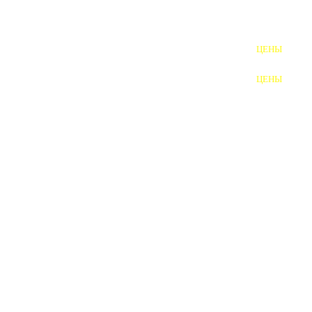
ШПИЛЬКИ
ЦЕНЫ
ПОЛНОРЕЗЬБОВЫЕ
ШПИЛЬКИ
ЦЕНЫ
ГАЙКИ
ШАЙБЫ
ТАЛРЕПЫ
ЗАКЛАДНЫЕ ДЕТАЛИ
ПРИЖИМНЫЕ ПЛАНКИ
АВТОМОБИЛЬНЫЙ КРЕПЕЖ
ВАННОЧКИ ДЛЯ
СВАРИВАНИЯ
ДОРЕЗКА РЕЗЬБЫ