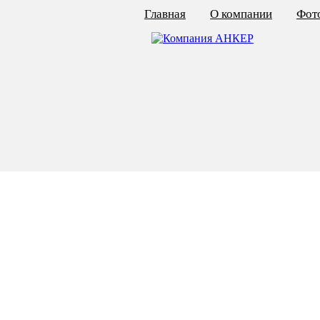
Главная
О компании
Фото
КАЛЬКУЛЯТОР ЦЕН
КРЕПЁЖ ПО ГОСТ
КРЕПЁЖ С ЛЕВОЙ РЕЗЬБОЙ
МЕТАЛЛОКОНСТРУКЦИИ