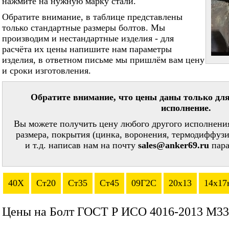
нажмите на нужную марку стали.
Обратите внимание, в таблице представлены
только стандартные размеры болтов. Мы
производим и нестандартные изделия - для
расчёта их цены напишите нам параметры
изделия, в ответном письме мы пришлём вам цену
и сроки изготовления.
Обратите внимание, что цены даны только для
исполнение.
Вы можете получить цену любого другого исполнения
размера, покрытия (цинка, воронения, термодиффузи
и т.д. написав нам на почту
sales@anker69.ru
пара
40Х
Ст20
Ст35
Ст45
09Г2С
20х13
14х17
Цены на Болт ГОСТ Р ИСО 4016-2013 М33