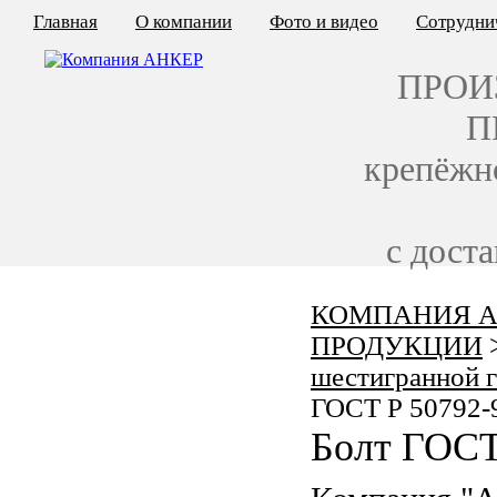
Главная
О компании
Фото и видео
Сотрудни
ПРОИ
П
крепёжн
с дост
КОМПАНИЯ А
КАЛЬКУЛЯТОР ЦЕН
ПРОДУКЦИИ
КРЕПЁЖ ПО ГОСТ
шестигранной 
ГОСТ Р 50792-
КРЕПЁЖ С ЛЕВОЙ РЕЗЬБОЙ
Болт ГОСТ
МЕТАЛЛОКОНСТРУКЦИИ