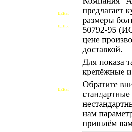
Компания "
ФУНДАМЕНТНЫЕ БОЛТЫ
предлагает 
ЦЕНЫ
АНКЕРНЫЕ ПЛИТЫ
размеры бол
ЦЕНЫ
50792-95 (И
ШАЙБЫ ФУНДАМЕНТНЫЕ
цене произво
ШЕСТИГРАННЫЕ БОЛТЫ
доставкой.
ВИНТЫ
Для показа т
ПРОБКИ
крепёжные и
ОТКИДНЫЕ БОЛТЫ
Обратите вни
ЦЕНЫ
стандартные
БОЛТЫ СРБ (БСР)
нестандартны
НЕРЖАВЕЮЩИЙ КРЕПЁЖ
нам параметр
БОЛТЫ ИЗ АРМАТУРЫ
пришлём вам 
ВЫСОКОПРОЧНЫЙ КРЕПЁЖ