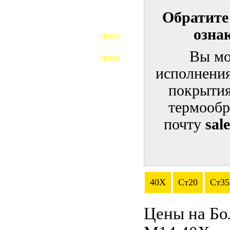
Обратите
ШПИЛЬКИ
озна
ЦЕНЫ
ПОЛНОРЕЗЬБОВЫЕ
ШПИЛЬКИ
Вы мо
ЦЕНЫ
ГАЙКИ
исполнения
ШАЙБЫ
покрытия
термообр
ТАЛРЕПЫ
почту
sal
ЗАКЛАДНЫЕ ДЕТАЛИ
ПРИЖИМНЫЕ ПЛАНКИ
АВТОМОБИЛЬНЫЙ КРЕПЕЖ
40Х
Ст20
Ст35
ВАННОЧКИ ДЛЯ
СВАРИВАНИЯ
Цены на Бо
ДОРЕЗКА РЕЗЬБЫ