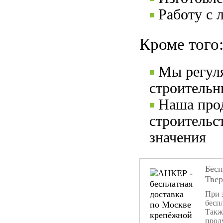
Работу с 
Кроме того
Мы регул
строительн
Наша прод
строительс
значения
Бесп
Тве
При 
бесп
Такж
прод