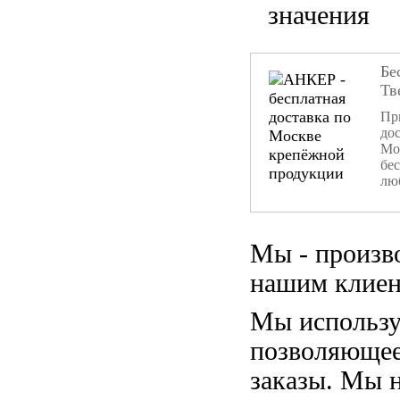
значения
Бе
Тв
При
дос
Мо
бе
лю
Мы - произв
нашим клиен
Мы использу
позволяющее
заказы. Мы 