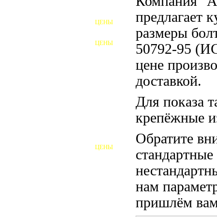
Компания "
ФУНДАМЕНТНЫЕ БОЛТЫ
предлагает 
ЦЕНЫ
АНКЕРНЫЕ ПЛИТЫ
размеры бол
ЦЕНЫ
50792-95 (И
ШАЙБЫ ФУНДАМЕНТНЫЕ
цене произво
ШЕСТИГРАННЫЕ БОЛТЫ
доставкой.
ВИНТЫ
Для показа т
ПРОБКИ
крепёжные и
ОТКИДНЫЕ БОЛТЫ
Обратите вни
ЦЕНЫ
стандартные
БОЛТЫ СРБ (БСР)
нестандартны
НЕРЖАВЕЮЩИЙ КРЕПЁЖ
нам параметр
БОЛТЫ ИЗ АРМАТУРЫ
пришлём вам 
ВЫСОКОПРОЧНЫЙ КРЕПЁЖ