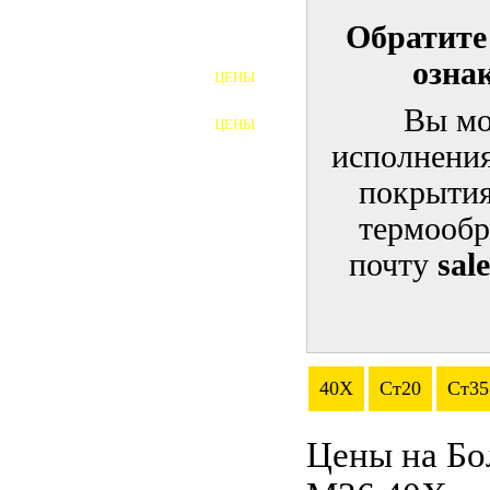
Обратите
ШПИЛЬКИ
озна
ЦЕНЫ
ПОЛНОРЕЗЬБОВЫЕ
ШПИЛЬКИ
Вы мо
ЦЕНЫ
ГАЙКИ
исполнения
ШАЙБЫ
покрытия
термообр
ТАЛРЕПЫ
почту
sal
ЗАКЛАДНЫЕ ДЕТАЛИ
ПРИЖИМНЫЕ ПЛАНКИ
АВТОМОБИЛЬНЫЙ КРЕПЕЖ
40Х
Ст20
Ст35
ВАННОЧКИ ДЛЯ
СВАРИВАНИЯ
Цены на Бо
ДОРЕЗКА РЕЗЬБЫ