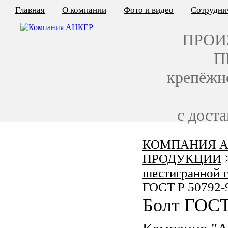
Главная
О компании
Фото и видео
Сотрудни
ПРОИ
П
крепёжн
с дост
КОМПАНИЯ А
КАЛЬКУЛЯТОР ЦЕН
ПРОДУКЦИИ
КРЕПЁЖ ПО ГОСТ
шестигранной 
ГОСТ Р 50792-
КРЕПЁЖ С ЛЕВОЙ РЕЗЬБОЙ
Болт ГОСТ
МЕТАЛЛОКОНСТРУКЦИИ