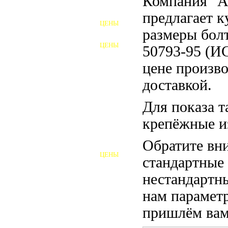
Компания "
ФУНДАМЕНТНЫЕ БОЛТЫ
предлагает 
ЦЕНЫ
АНКЕРНЫЕ ПЛИТЫ
размеры бол
ЦЕНЫ
50793-95 (И
ШАЙБЫ ФУНДАМЕНТНЫЕ
цене произво
ШЕСТИГРАННЫЕ БОЛТЫ
доставкой.
ВИНТЫ
Для показа т
ПРОБКИ
крепёжные и
ОТКИДНЫЕ БОЛТЫ
Обратите вни
ЦЕНЫ
стандартные
БОЛТЫ СРБ (БСР)
нестандартны
НЕРЖАВЕЮЩИЙ КРЕПЁЖ
нам параметр
БОЛТЫ ИЗ АРМАТУРЫ
пришлём вам 
ВЫСОКОПРОЧНЫЙ КРЕПЁЖ