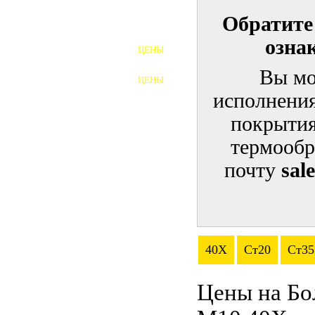
Обратите
ШПИЛЬКИ
озна
ЦЕНЫ
ПОЛНОРЕЗЬБОВЫЕ
ШПИЛЬКИ
Вы мо
ЦЕНЫ
ГАЙКИ
исполнения
ШАЙБЫ
покрытия
термообр
ТАЛРЕПЫ
почту
sal
ЗАКЛАДНЫЕ ДЕТАЛИ
ПРИЖИМНЫЕ ПЛАНКИ
АВТОМОБИЛЬНЫЙ КРЕПЕЖ
40Х
Ст20
Ст35
ВАННОЧКИ ДЛЯ
СВАРИВАНИЯ
Цены на Бо
ДОРЕЗКА РЕЗЬБЫ