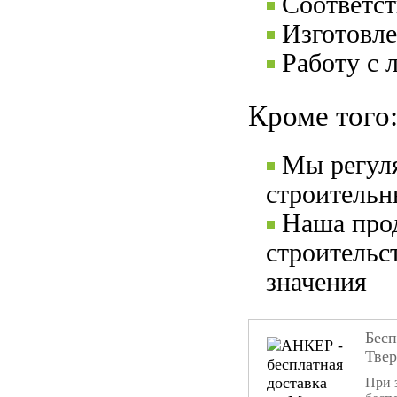
Соответс
Изготовле
Работу с 
Кроме того
Мы регул
строительн
Наша прод
строительс
значения
Бесп
Тве
При 