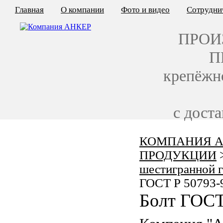
Главная
О компании
Фото и видео
Сотрудни
ПРОИ
П
крепёжн
с дост
КОМПАНИЯ А
КАЛЬКУЛЯТОР ЦЕН
ПРОДУКЦИИ
КРЕПЁЖ ПО ГОСТ
шестигранной 
ГОСТ Р 50793-
КРЕПЁЖ С ЛЕВОЙ РЕЗЬБОЙ
Болт ГОСТ
МЕТАЛЛОКОНСТРУКЦИИ