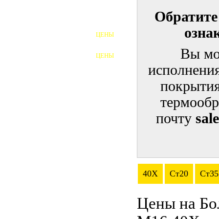
Обратите
ШПИЛЬКИ
озна
ЦЕНЫ
ПОЛНОРЕЗЬБОВЫЕ
ШПИЛЬКИ
Вы мо
ЦЕНЫ
ГАЙКИ
исполнения
ШАЙБЫ
покрытия
термообр
ТАЛРЕПЫ
почту
sal
ЗАКЛАДНЫЕ ДЕТАЛИ
ПРИЖИМНЫЕ ПЛАНКИ
АВТОМОБИЛЬНЫЙ КРЕПЕЖ
40Х
Ст20
Ст35
ВАННОЧКИ ДЛЯ
СВАРИВАНИЯ
Цены на Бо
ДОРЕЗКА РЕЗЬБЫ