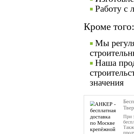
Работу с 
Кроме того
Мы регул
строительн
Наша прод
строительс
значения
Бесп
Тве
При 
бесп
Такж
прод