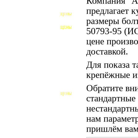
Компания "
ФУНДАМЕНТНЫЕ БОЛТЫ
предлагает 
ЦЕНЫ
АНКЕРНЫЕ ПЛИТЫ
размеры бол
ЦЕНЫ
50793-95 (И
ШАЙБЫ ФУНДАМЕНТНЫЕ
цене произво
ШЕСТИГРАННЫЕ БОЛТЫ
доставкой.
ВИНТЫ
Для показа т
ПРОБКИ
крепёжные и
ОТКИДНЫЕ БОЛТЫ
Обратите вни
ЦЕНЫ
стандартные
БОЛТЫ СРБ (БСР)
нестандартны
НЕРЖАВЕЮЩИЙ КРЕПЁЖ
нам параметр
БОЛТЫ ИЗ АРМАТУРЫ
пришлём вам 
ВЫСОКОПРОЧНЫЙ КРЕПЁЖ