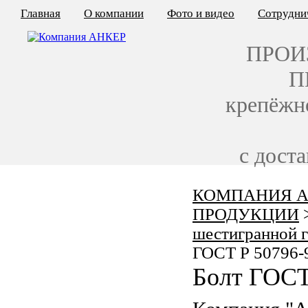
Главная
О компании
Фото и видео
Сотрудни
ПРОИ
П
крепёжн
с дост
КОМПАНИЯ А
КАЛЬКУЛЯТОР ЦЕН
ПРОДУКЦИИ
КРЕПЁЖ ПО ГОСТ
шестигранной 
ГОСТ Р 50796-
КРЕПЁЖ С ЛЕВОЙ РЕЗЬБОЙ
Болт ГОСТ
МЕТАЛЛОКОНСТРУКЦИИ