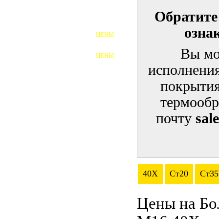
Обратите
ШПИЛЬКИ
озна
ЦЕНЫ
ПОЛНОРЕЗЬБОВЫЕ
ШПИЛЬКИ
Вы мо
ЦЕНЫ
ГАЙКИ
исполнения
ШАЙБЫ
покрытия
термообр
ТАЛРЕПЫ
почту
sal
ЗАКЛАДНЫЕ ДЕТАЛИ
ПРИЖИМНЫЕ ПЛАНКИ
АВТОМОБИЛЬНЫЙ КРЕПЕЖ
40Х
Ст20
Ст35
ВАННОЧКИ ДЛЯ
СВАРИВАНИЯ
Цены на Бо
ДОРЕЗКА РЕЗЬБЫ