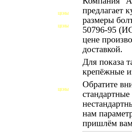
Компания "
ФУНДАМЕНТНЫЕ БОЛТЫ
предлагает 
ЦЕНЫ
АНКЕРНЫЕ ПЛИТЫ
размеры бол
ЦЕНЫ
50796-95 (И
ШАЙБЫ ФУНДАМЕНТНЫЕ
цене произво
ШЕСТИГРАННЫЕ БОЛТЫ
доставкой.
ВИНТЫ
Для показа т
ПРОБКИ
крепёжные и
ОТКИДНЫЕ БОЛТЫ
Обратите вни
ЦЕНЫ
стандартные
БОЛТЫ СРБ (БСР)
нестандартны
НЕРЖАВЕЮЩИЙ КРЕПЁЖ
нам параметр
БОЛТЫ ИЗ АРМАТУРЫ
пришлём вам 
ВЫСОКОПРОЧНЫЙ КРЕПЁЖ