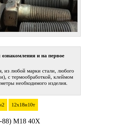
 ознакомления и на первое
, из любой марки стали, любого
и), с термообработкой, клеймом
метры необходимого изделия.
н2
12х18н10т
-88) М18 40Х