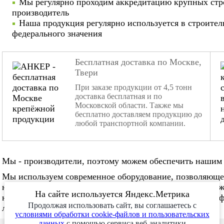
Мы регулярно проходим аккредитацию крупных стр
производитель
Наша продукция регулярно используется в строител
федерального значения
Бесплатная доставка по Москве,
Твери
При заказе продукции от 4,5 тонн
доставка бесплатная и по
Московской области. Также мы
бесплатно доставляем продукцию до
любой транспортной компании.
Мы - производители, поэтому можем обеспечить нашим 
Мы используем современное оборудование, позволяюще
нестандартные заказы. Мы не боимся изготовления слож
На сайте используется Яндекс.Метрика
нужное количество в нужные сроки. Наша команда проф
Продолжая использовать сайт, вы соглашаетесь с
любой сложности!
условиями обработки cookie-файлов и пользовательских
данных
с помощью сервиса веб-аналитики