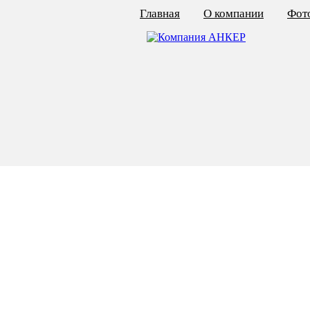
Главная
О компании
Фото
КАЛЬКУЛЯТОР ЦЕН
КРЕПЁЖ ПО ГОСТ
КРЕПЁЖ С ЛЕВОЙ РЕЗЬБОЙ
МЕТАЛЛОКОНСТРУКЦИИ