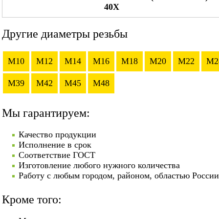
40Х
Другие диаметры резьбы
M10
M12
M14
M16
M18
M20
M22
M2
M39
M42
M45
M48
Мы гарантируем:
Качество продукции
Исполнение в срок
Соответствие ГОСТ
Изготовление любого нужного количества
Работу с любым городом, районом, областью России
Кроме того: