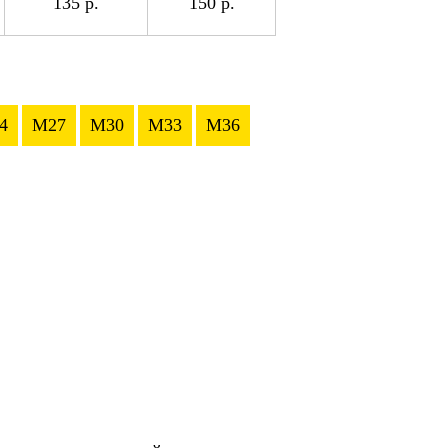
135 р.
150 р.
4
M27
M30
M33
M36