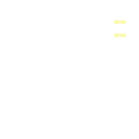
ШПИЛЬКИ
ЦЕНЫ
ПОЛНОРЕЗЬБОВЫЕ
ШПИЛЬКИ
ЦЕНЫ
ГАЙКИ
ШАЙБЫ
ТАЛРЕПЫ
ЗАКЛАДНЫЕ ДЕТАЛИ
ПРИЖИМНЫЕ ПЛАНКИ
АВТОМОБИЛЬНЫЙ КРЕПЕЖ
ВАННОЧКИ ДЛЯ
СВАРИВАНИЯ
ДОРЕЗКА РЕЗЬБЫ