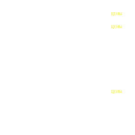
ФУНДАМЕНТНЫЕ БОЛТЫ
ЦЕНЫ
АНКЕРНЫЕ ПЛИТЫ
ЦЕНЫ
ШАЙБЫ ФУНДАМЕНТНЫЕ
ШЕСТИГРАННЫЕ БОЛТЫ
ВИНТЫ
ПРОБКИ
ОТКИДНЫЕ БОЛТЫ
ЦЕНЫ
БОЛТЫ СРБ (БСР)
НЕРЖАВЕЮЩИЙ КРЕПЁЖ
БОЛТЫ ИЗ АРМАТУРЫ
ВЫСОКОПРОЧНЫЙ КРЕПЁЖ