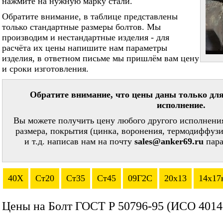
нажмите на нужную марку стали.
Обратите внимание, в таблице представлены
только стандартные размеры болтов. Мы
производим и нестандартные изделия - для
расчёта их цены напишите нам параметры
изделия, в ответном письме мы пришлём вам цену
и сроки изготовления.
Обратите внимание, что цены даны только для
исполнение.
Вы можете получить цену любого другого исполнения
размера, покрытия (цинка, воронения, термодиффузи
и т.д. написав нам на почту
sales@anker69.ru
пара
40Х
Ст20
Ст35
Ст45
09Г2С
20х13
14х17
Цены на Болт ГОСТ Р 50796-95 (ИСО 4014