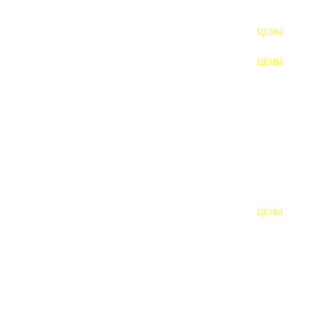
ФУНДАМЕНТНЫЕ БОЛТЫ
ЦЕНЫ
АНКЕРНЫЕ ПЛИТЫ
ЦЕНЫ
ШАЙБЫ ФУНДАМЕНТНЫЕ
ШЕСТИГРАННЫЕ БОЛТЫ
ВИНТЫ
ПРОБКИ
ОТКИДНЫЕ БОЛТЫ
ЦЕНЫ
БОЛТЫ СРБ (БСР)
НЕРЖАВЕЮЩИЙ КРЕПЁЖ
БОЛТЫ ИЗ АРМАТУРЫ
ВЫСОКОПРОЧНЫЙ КРЕПЁЖ