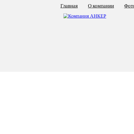
Главная
О компании
Фото
КАЛЬКУЛЯТОР ЦЕН
КРЕПЁЖ ПО ГОСТ
КРЕПЁЖ С ЛЕВОЙ РЕЗЬБОЙ
МЕТАЛЛОКОНСТРУКЦИИ