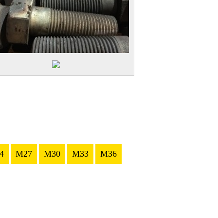
4
M27
M30
M33
M36