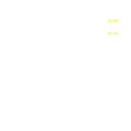
ШПИЛЬКИ
ЦЕНЫ
ПОЛНОРЕЗЬБОВЫЕ
ШПИЛЬКИ
ЦЕНЫ
ГАЙКИ
ШАЙБЫ
ТАЛРЕПЫ
ЗАКЛАДНЫЕ ДЕТАЛИ
ПРИЖИМНЫЕ ПЛАНКИ
АВТОМОБИЛЬНЫЙ КРЕПЕЖ
ВАННОЧКИ ДЛЯ
СВАРИВАНИЯ
ДОРЕЗКА РЕЗЬБЫ