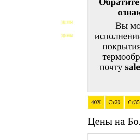
Обратите
озна
ШПИЛЬКИ
ЦЕНЫ
Вы мо
ПОЛНОРЕЗЬБОВЫЕ
ШПИЛЬКИ
исполнения
ЦЕНЫ
ГАЙКИ
покрытия
ШАЙБЫ
термообр
почту
sal
ТАЛРЕПЫ
ЗАКЛАДНЫЕ ДЕТАЛИ
ПРИЖИМНЫЕ ПЛАНКИ
40Х
Ст20
Ст35
АВТОМОБИЛЬНЫЙ КРЕПЕЖ
Цены на Бо
ВАННОЧКИ ДЛЯ
СВАРИВАНИЯ
ДОРЕЗКА РЕЗЬБЫ