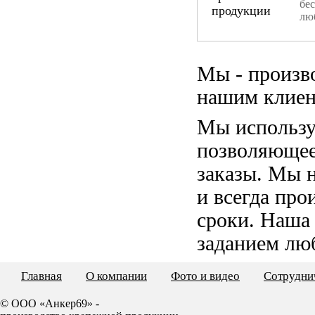
бе
лю
Мы - произв
нашим клиен
Мы использу
позволяющее
заказы. Мы 
и всегда пр
сроки. Наша
заданием лю
Главная
О компании
Фото и видео
Сотрудни
© ООО «Анкер69» -