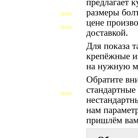
предлагает 
ФУНДАМЕНТНЫЕ БОЛТЫ
размеры бол
ЦЕНЫ
АНКЕРНЫЕ ПЛИТЫ
цене произво
ЦЕНЫ
доставкой.
ШАЙБЫ ФУНДАМЕНТНЫЕ
Для показа т
ШЕСТИГРАННЫЕ БОЛТЫ
крепёжные и
ВИНТЫ
на нужную м
ПРОБКИ
Обратите вни
ОТКИДНЫЕ БОЛТЫ
стандартные
ЦЕНЫ
БОЛТЫ СРБ (БСР)
нестандартны
нам параметр
НЕРЖАВЕЮЩИЙ КРЕПЁЖ
пришлём вам 
БОЛТЫ ИЗ АРМАТУРЫ
ВЫСОКОПРОЧНЫЙ КРЕПЁЖ