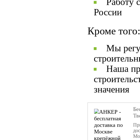
Работу 
России
Кроме того
Мы регу
строительн
Наша пр
строительс
значения
Бе
Тв
При
дос
Мо