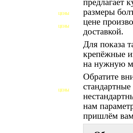
предлагает 
ФУНДАМЕНТНЫЕ БОЛТЫ
размеры бол
ЦЕНЫ
АНКЕРНЫЕ ПЛИТЫ
цене произво
ЦЕНЫ
доставкой.
ШАЙБЫ ФУНДАМЕНТНЫЕ
Для показа т
ШЕСТИГРАННЫЕ БОЛТЫ
крепёжные и
ВИНТЫ
на нужную м
ПРОБКИ
Обратите вни
ОТКИДНЫЕ БОЛТЫ
стандартные
ЦЕНЫ
БОЛТЫ СРБ (БСР)
нестандартны
нам параметр
НЕРЖАВЕЮЩИЙ КРЕПЁЖ
пришлём вам 
БОЛТЫ ИЗ АРМАТУРЫ
ВЫСОКОПРОЧНЫЙ КРЕПЁЖ