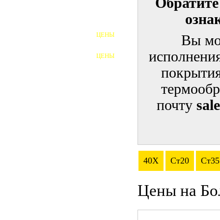
Обратите
озна
ШПИЛЬКИ
ЦЕНЫ
Вы мо
ПОЛНОРЕЗЬБОВЫЕ
ШПИЛЬКИ
исполнения
ЦЕНЫ
ГАЙКИ
покрытия
ШАЙБЫ
термообр
почту
sal
ТАЛРЕПЫ
ЗАКЛАДНЫЕ ДЕТАЛИ
ПРИЖИМНЫЕ ПЛАНКИ
40Х
Ст20
Ст35
АВТОМОБИЛЬНЫЙ КРЕПЕЖ
Цены на Бо
ВАННОЧКИ ДЛЯ
СВАРИВАНИЯ
ДОРЕЗКА РЕЗЬБЫ