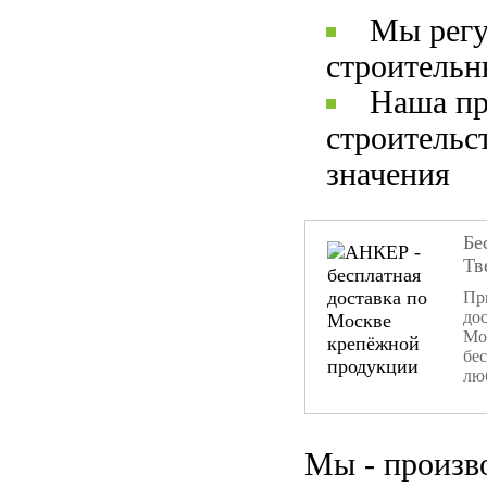
Мы регу
строительн
Наша пр
строительс
значения
Бе
Тв
При
дос
Мо
бе
лю
Мы - произв