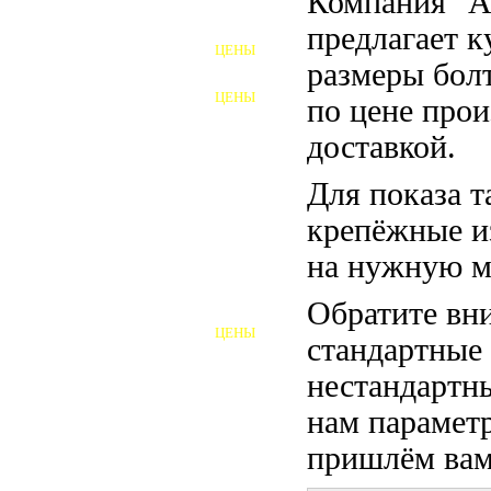
Компания "
ФУНДАМЕНТНЫЕ БОЛТЫ
предлагает 
ЦЕНЫ
АНКЕРНЫЕ ПЛИТЫ
размеры бол
ЦЕНЫ
по цене прои
ШАЙБЫ ФУНДАМЕНТНЫЕ
доставкой.
ШЕСТИГРАННЫЕ БОЛТЫ
Для показа т
ВИНТЫ
крепёжные и
ПРОБКИ
на нужную м
ОТКИДНЫЕ БОЛТЫ
Обратите вни
ЦЕНЫ
стандартные
БОЛТЫ СРБ (БСР)
нестандартны
НЕРЖАВЕЮЩИЙ КРЕПЁЖ
нам параметр
БОЛТЫ ИЗ АРМАТУРЫ
пришлём вам 
ВЫСОКОПРОЧНЫЙ КРЕПЁЖ