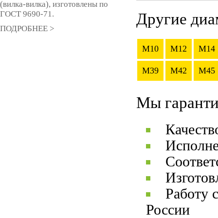
(вилка-вилка), изготовлены по
ГОСТ 9690-71.
Другие диа
ПОДРОБНЕЕ >
M10
M12
M14
M39
M42
M45
Мы гаранти
Качеств
Исполне
Соответ
Изготов
Работу 
России