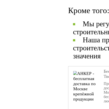
Кроме того
Мы регу
строительн
Наша пр
строительс
значения
Бе
Тв
При
дос
Мо
бе
лю