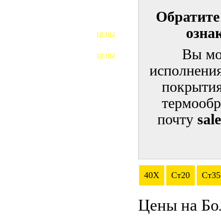
Обратите
ШПИЛЬКИ
озна
ЦЕНЫ
ПОЛНОРЕЗЬБОВЫЕ
ШПИЛЬКИ
Вы мо
ЦЕНЫ
ГАЙКИ
исполнения
ШАЙБЫ
покрытия
термообр
ТАЛРЕПЫ
почту
sal
ЗАКЛАДНЫЕ ДЕТАЛИ
ПРИЖИМНЫЕ ПЛАНКИ
АВТОМОБИЛЬНЫЙ КРЕПЕЖ
40Х
Ст20
Ст35
ВАННОЧКИ ДЛЯ
СВАРИВАНИЯ
Цены на Бо
ДОРЕЗКА РЕЗЬБЫ