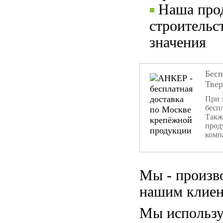
Наша прод
строительс
значения
Бесп
Тве
При 
бесп
Такж
прод
комп
Мы - произв
нашим клиен
Мы использу