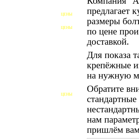
Компания "
ФУНДАМЕНТНЫЕ БОЛТЫ
предлагает 
ЦЕНЫ
АНКЕРНЫЕ ПЛИТЫ
размеры бол
ЦЕНЫ
по цене прои
ШАЙБЫ ФУНДАМЕНТНЫЕ
доставкой.
ШЕСТИГРАННЫЕ БОЛТЫ
Для показа т
ВИНТЫ
крепёжные и
ПРОБКИ
на нужную м
ОТКИДНЫЕ БОЛТЫ
Обратите вни
ЦЕНЫ
стандартные
БОЛТЫ СРБ (БСР)
нестандартны
НЕРЖАВЕЮЩИЙ КРЕПЁЖ
нам параметр
БОЛТЫ ИЗ АРМАТУРЫ
пришлём вам 
ВЫСОКОПРОЧНЫЙ КРЕПЁЖ