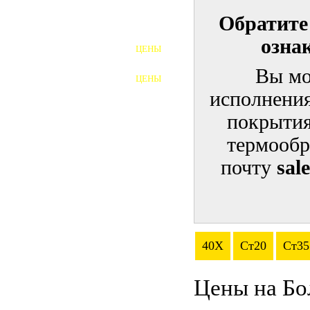
Обратите
ШПИЛЬКИ
озна
ЦЕНЫ
ПОЛНОРЕЗЬБОВЫЕ
ШПИЛЬКИ
Вы мо
ЦЕНЫ
ГАЙКИ
исполнения
ШАЙБЫ
покрытия
термообр
ТАЛРЕПЫ
почту
sal
ЗАКЛАДНЫЕ ДЕТАЛИ
ПРИЖИМНЫЕ ПЛАНКИ
АВТОМОБИЛЬНЫЙ КРЕПЕЖ
40Х
Ст20
Ст35
ВАННОЧКИ ДЛЯ
СВАРИВАНИЯ
Цены на Бо
ДОРЕЗКА РЕЗЬБЫ