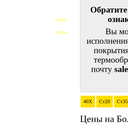
Обратите
ШПИЛЬКИ
озна
ЦЕНЫ
ПОЛНОРЕЗЬБОВЫЕ
ШПИЛЬКИ
Вы мо
ЦЕНЫ
ГАЙКИ
исполнения
ШАЙБЫ
покрытия
термообр
ТАЛРЕПЫ
почту
sal
ЗАКЛАДНЫЕ ДЕТАЛИ
ПРИЖИМНЫЕ ПЛАНКИ
АВТОМОБИЛЬНЫЙ КРЕПЕЖ
40Х
Ст20
Ст35
ВАННОЧКИ ДЛЯ
СВАРИВАНИЯ
Цены на Бо
ДОРЕЗКА РЕЗЬБЫ