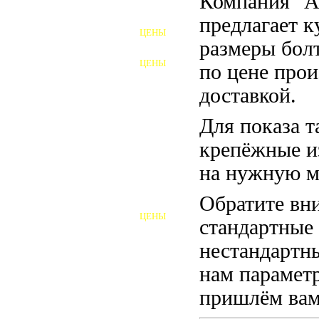
Компания "
ФУНДАМЕНТНЫЕ БОЛТЫ
предлагает 
ЦЕНЫ
АНКЕРНЫЕ ПЛИТЫ
размеры бол
ЦЕНЫ
по цене прои
ШАЙБЫ ФУНДАМЕНТНЫЕ
доставкой.
ШЕСТИГРАННЫЕ БОЛТЫ
Для показа т
ВИНТЫ
крепёжные и
ПРОБКИ
на нужную м
ОТКИДНЫЕ БОЛТЫ
Обратите вни
ЦЕНЫ
стандартные
БОЛТЫ СРБ (БСР)
нестандартны
НЕРЖАВЕЮЩИЙ КРЕПЁЖ
нам параметр
БОЛТЫ ИЗ АРМАТУРЫ
пришлём вам 
ВЫСОКОПРОЧНЫЙ КРЕПЁЖ