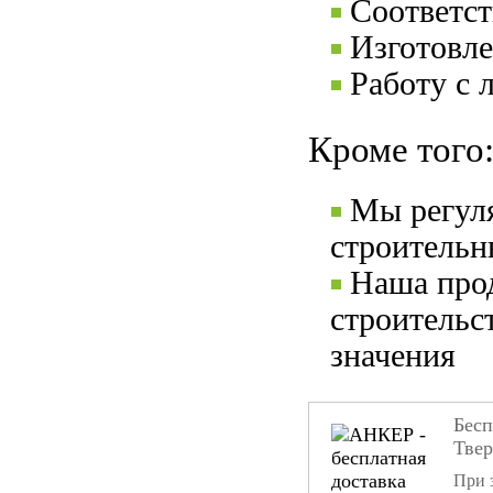
Соответс
Изготовле
Работу с 
Кроме того
Мы регул
строительн
Наша прод
строительс
значения
Бесп
Тве
При 