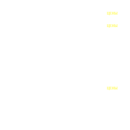
ФУНДАМЕНТНЫЕ БОЛТЫ
ЦЕНЫ
АНКЕРНЫЕ ПЛИТЫ
ЦЕНЫ
ШАЙБЫ ФУНДАМЕНТНЫЕ
ШЕСТИГРАННЫЕ БОЛТЫ
ВИНТЫ
ПРОБКИ
ОТКИДНЫЕ БОЛТЫ
ЦЕНЫ
БОЛТЫ СРБ (БСР)
НЕРЖАВЕЮЩИЙ КРЕПЁЖ
БОЛТЫ ИЗ АРМАТУРЫ
ВЫСОКОПРОЧНЫЙ КРЕПЁЖ