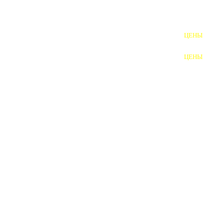
ШПИЛЬКИ
ЦЕНЫ
ПОЛНОРЕЗЬБОВЫЕ
ШПИЛЬКИ
ЦЕНЫ
ГАЙКИ
ШАЙБЫ
ТАЛРЕПЫ
ЗАКЛАДНЫЕ ДЕТАЛИ
ПРИЖИМНЫЕ ПЛАНКИ
АВТОМОБИЛЬНЫЙ КРЕПЕЖ
ВАННОЧКИ ДЛЯ
СВАРИВАНИЯ
ДОРЕЗКА РЕЗЬБЫ