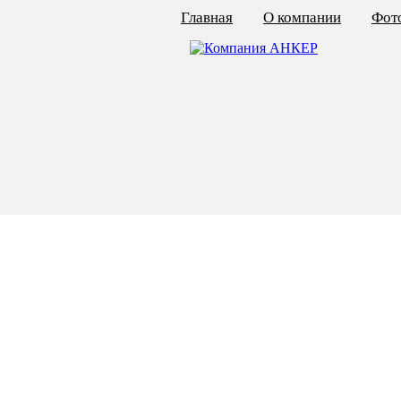
Главная
О компании
Фото
КАЛЬКУЛЯТОР ЦЕН
КРЕПЁЖ ПО ГОСТ
КРЕПЁЖ С ЛЕВОЙ РЕЗЬБОЙ
МЕТАЛЛОКОНСТРУКЦИИ