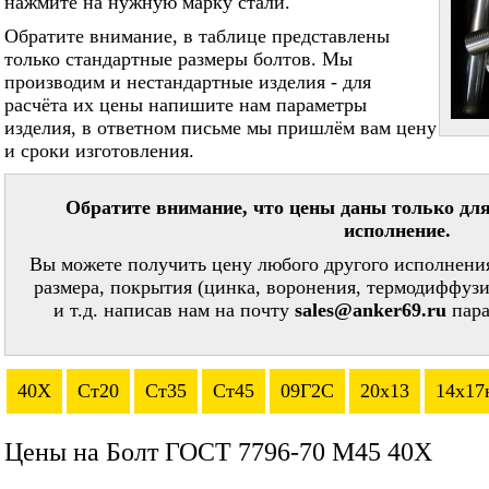
нажмите на нужную марку стали.
Обратите внимание, в таблице представлены
только стандартные размеры болтов. Мы
производим и нестандартные изделия - для
расчёта их цены напишите нам параметры
изделия, в ответном письме мы пришлём вам цену
и сроки изготовления.
Обратите внимание, что цены даны только для
исполнение.
Вы можете получить цену любого другого исполнения
размера, покрытия (цинка, воронения, термодиффузи
и т.д. написав нам на почту
sales@anker69.ru
пара
40Х
Ст20
Ст35
Ст45
09Г2С
20х13
14х17
Цены на Болт ГОСТ 7796-70 М45 40Х