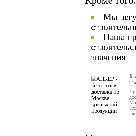
Кроме того
Мы регу
строительн
Наша пр
строительс
значения
Бе
Тв
При
дос
Мо
бе
лю