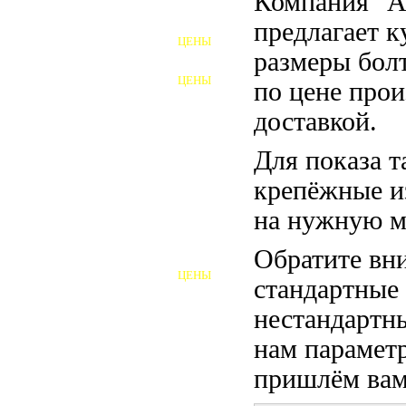
Компания "
ФУНДАМЕНТНЫЕ БОЛТЫ
предлагает 
ЦЕНЫ
АНКЕРНЫЕ ПЛИТЫ
размеры бол
ЦЕНЫ
по цене прои
ШАЙБЫ ФУНДАМЕНТНЫЕ
доставкой.
ШЕСТИГРАННЫЕ БОЛТЫ
Для показа т
ВИНТЫ
крепёжные и
ПРОБКИ
на нужную м
ОТКИДНЫЕ БОЛТЫ
Обратите вни
ЦЕНЫ
стандартные
БОЛТЫ СРБ (БСР)
нестандартны
НЕРЖАВЕЮЩИЙ КРЕПЁЖ
нам параметр
БОЛТЫ ИЗ АРМАТУРЫ
пришлём вам 
ВЫСОКОПРОЧНЫЙ КРЕПЁЖ