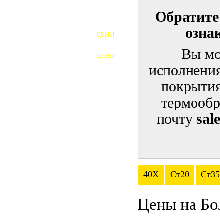
Обратите
ШПИЛЬКИ
озна
ЦЕНЫ
ПОЛНОРЕЗЬБОВЫЕ
ШПИЛЬКИ
Вы мо
ЦЕНЫ
ГАЙКИ
исполнения
ШАЙБЫ
покрытия
термообр
ТАЛРЕПЫ
почту
sal
ЗАКЛАДНЫЕ ДЕТАЛИ
ПРИЖИМНЫЕ ПЛАНКИ
АВТОМОБИЛЬНЫЙ КРЕПЕЖ
40Х
Ст20
Ст35
ВАННОЧКИ ДЛЯ
СВАРИВАНИЯ
Цены на Бо
ДОРЕЗКА РЕЗЬБЫ