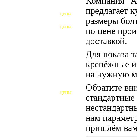
Компания "
ФУНДАМЕНТНЫЕ БОЛТЫ
предлагает 
ЦЕНЫ
АНКЕРНЫЕ ПЛИТЫ
размеры бол
ЦЕНЫ
по цене прои
ШАЙБЫ ФУНДАМЕНТНЫЕ
доставкой.
ШЕСТИГРАННЫЕ БОЛТЫ
Для показа т
ВИНТЫ
крепёжные и
ПРОБКИ
на нужную м
ОТКИДНЫЕ БОЛТЫ
Обратите вни
ЦЕНЫ
стандартные
БОЛТЫ СРБ (БСР)
нестандартны
НЕРЖАВЕЮЩИЙ КРЕПЁЖ
нам параметр
БОЛТЫ ИЗ АРМАТУРЫ
пришлём вам 
ВЫСОКОПРОЧНЫЙ КРЕПЁЖ