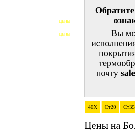
Обратите
ШПИЛЬКИ
озна
ЦЕНЫ
ПОЛНОРЕЗЬБОВЫЕ
ШПИЛЬКИ
Вы мо
ЦЕНЫ
ГАЙКИ
исполнения
ШАЙБЫ
покрытия
термообр
ТАЛРЕПЫ
почту
sal
ЗАКЛАДНЫЕ ДЕТАЛИ
ПРИЖИМНЫЕ ПЛАНКИ
АВТОМОБИЛЬНЫЙ КРЕПЕЖ
40Х
Ст20
Ст35
ВАННОЧКИ ДЛЯ
СВАРИВАНИЯ
Цены на Бо
ДОРЕЗКА РЕЗЬБЫ