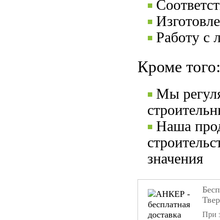
Соответс
Изготовле
Работу с 
Кроме того
Мы регул
строительн
Наша прод
строительс
значения
Бесп
Тве
При 