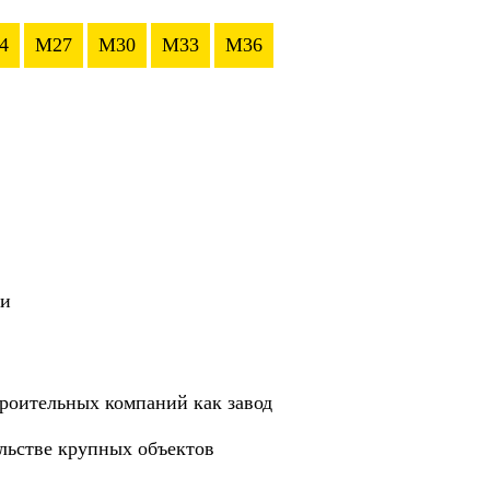
4
M27
M30
M33
M36
ии
роительных компаний как завод
ельстве крупных объектов