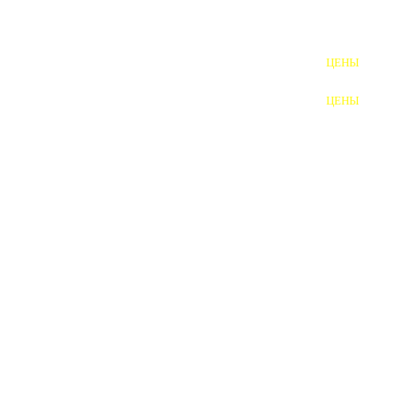
ШПИЛЬКИ
ЦЕНЫ
ПОЛНОРЕЗЬБОВЫЕ
ШПИЛЬКИ
ЦЕНЫ
ГАЙКИ
ШАЙБЫ
ТАЛРЕПЫ
ЗАКЛАДНЫЕ ДЕТАЛИ
ПРИЖИМНЫЕ ПЛАНКИ
АВТОМОБИЛЬНЫЙ КРЕПЕЖ
ВАННОЧКИ ДЛЯ
СВАРИВАНИЯ
ДОРЕЗКА РЕЗЬБЫ