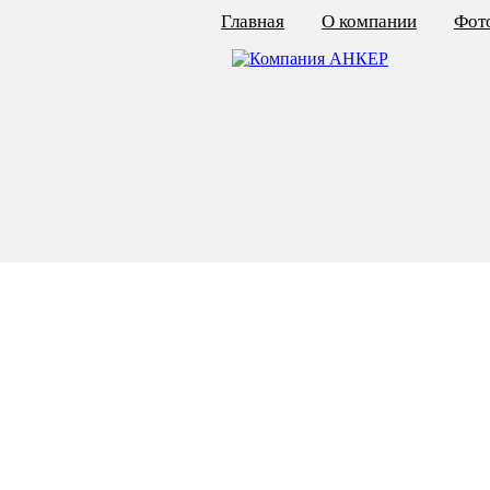
Главная
О компании
Фото
КАЛЬКУЛЯТОР ЦЕН
КРЕПЁЖ ПО ГОСТ
КРЕПЁЖ С ЛЕВОЙ РЕЗЬБОЙ
МЕТАЛЛОКОНСТРУКЦИИ