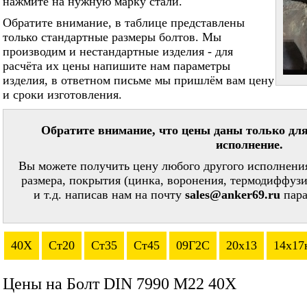
нажмите на нужную марку стали.
Обратите внимание, в таблице представлены
только стандартные размеры болтов. Мы
производим и нестандартные изделия - для
расчёта их цены напишите нам параметры
изделия, в ответном письме мы пришлём вам цену
и сроки изготовления.
Обратите внимание, что цены даны только для
исполнение.
Вы можете получить цену любого другого исполнения
размера, покрытия (цинка, воронения, термодиффузи
и т.д. написав нам на почту
sales@anker69.ru
пара
40Х
Ст20
Ст35
Ст45
09Г2С
20х13
14х17
Цены на Болт DIN 7990 М22 40Х