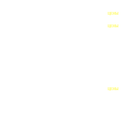
ФУНДАМЕНТНЫЕ БОЛТЫ
ЦЕНЫ
АНКЕРНЫЕ ПЛИТЫ
ЦЕНЫ
ШАЙБЫ ФУНДАМЕНТНЫЕ
ШЕСТИГРАННЫЕ БОЛТЫ
ВИНТЫ
ПРОБКИ
ОТКИДНЫЕ БОЛТЫ
ЦЕНЫ
БОЛТЫ СРБ (БСР)
НЕРЖАВЕЮЩИЙ КРЕПЁЖ
БОЛТЫ ИЗ АРМАТУРЫ
ВЫСОКОПРОЧНЫЙ КРЕПЁЖ