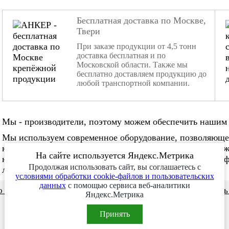
Бесплатная доставка по Москве,
Твери
При заказе продукции от 4,5 тонн
доставка бесплатная и по
Московской области. Также мы
бесплатно доставляем продукцию до
любой транспортной компании.
Мы - производители, поэтому можем обеспечить нашим 
Мы используем современное оборудование, позволяюще
нестандартные заказы. Мы не боимся изготовления слож
На сайте используется Яндекс.Метрика
нужное количество в нужные сроки. Наша команда проф
Продолжая использовать сайт, вы соглашаетесь с
любой сложности!
условиями обработки cookie-файлов и пользовательских
данных
с помощью сервиса веб-аналитики
 и видео
Сотрудничество
Заказ месяца
Заказат
Яндекс.Метрика
Принять