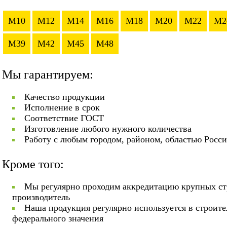
M10
M12
M14
M16
M18
M20
M22
M2
M39
M42
M45
M48
Мы гарантируем:
Качество продукции
Исполнение в срок
Соответствие ГОСТ
Изготовление любого нужного количества
Работу с любым городом, районом, областью Росс
Кроме того:
Мы регулярно проходим аккредитацию крупных ст
производитель
Наша продукция регулярно используется в строит
федерального значения