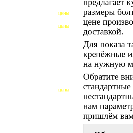
предлагает 
ФУНДАМЕНТНЫЕ БОЛТЫ
размеры бол
ЦЕНЫ
АНКЕРНЫЕ ПЛИТЫ
цене произво
ЦЕНЫ
доставкой.
ШАЙБЫ ФУНДАМЕНТНЫЕ
Для показа т
ШЕСТИГРАННЫЕ БОЛТЫ
крепёжные и
ВИНТЫ
на нужную м
ПРОБКИ
Обратите вни
ОТКИДНЫЕ БОЛТЫ
стандартные
ЦЕНЫ
БОЛТЫ СРБ (БСР)
нестандартны
нам параметр
НЕРЖАВЕЮЩИЙ КРЕПЁЖ
пришлём вам 
БОЛТЫ ИЗ АРМАТУРЫ
ВЫСОКОПРОЧНЫЙ КРЕПЁЖ