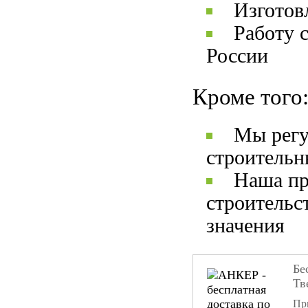
Изготов
Работу 
России
Кроме того
Мы регу
строительн
Наша пр
строительс
значения
Бе
Тв
При