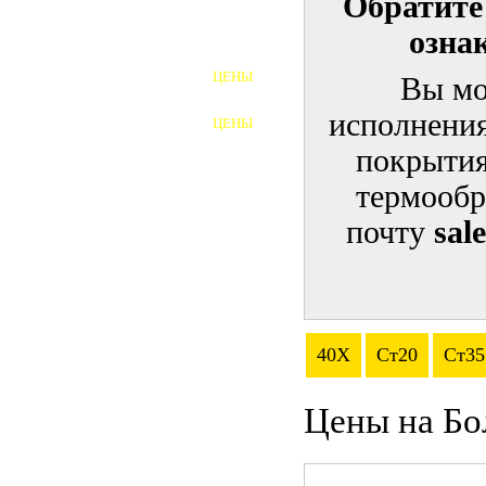
Обратите
озна
ШПИЛЬКИ
ЦЕНЫ
Вы мо
ПОЛНОРЕЗЬБОВЫЕ
ШПИЛЬКИ
исполнения
ЦЕНЫ
ГАЙКИ
покрытия
ШАЙБЫ
термообр
почту
sal
ТАЛРЕПЫ
ЗАКЛАДНЫЕ ДЕТАЛИ
ПРИЖИМНЫЕ ПЛАНКИ
40Х
Ст20
Ст35
АВТОМОБИЛЬНЫЙ КРЕПЕЖ
Цены на Бо
ВАННОЧКИ ДЛЯ
СВАРИВАНИЯ
ДОРЕЗКА РЕЗЬБЫ