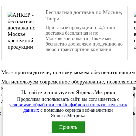
Бесплатная доставка по Москве,
Твери
При заказе продукции от 4,5 тонн
доставка бесплатная и по
Московской области. Также мы
бесплатно доставляем продукцию до
любой транспортной компании.
Мы - производители, поэтому можем обеспечить нашим 
Мы используем современное оборудование, позволяюще
нестандартные заказы. Мы не боимся изготовления слож
На сайте используется Яндекс.Метрика
нужное количество в нужные сроки. Наша команда проф
Продолжая использовать сайт, вы соглашаетесь с
любой сложности!
условиями обработки cookie-файлов и пользовательских
данных
с помощью сервиса веб-аналитики
 и видео
Сотрудничество
Заказ месяца
Заказат
Яндекс.Метрика
Принять