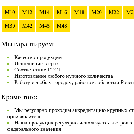
M10
M12
M14
M16
M18
M20
M22
M2
M39
M42
M45
M48
Мы гарантируем:
Качество продукции
Исполнение в срок
Соответствие ГОСТ
Изготовление любого нужного количества
Работу с любым городом, районом, областью Росс
Кроме того:
Мы регулярно проходим аккредитацию крупных ст
производитель
Наша продукция регулярно используется в строит
федерального значения