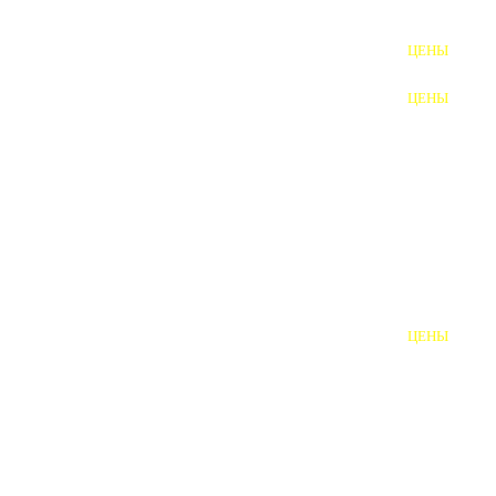
ФУНДАМЕНТНЫЕ БОЛТЫ
ЦЕНЫ
АНКЕРНЫЕ ПЛИТЫ
ЦЕНЫ
ШАЙБЫ ФУНДАМЕНТНЫЕ
ШЕСТИГРАННЫЕ БОЛТЫ
ВИНТЫ
ПРОБКИ
ОТКИДНЫЕ БОЛТЫ
ЦЕНЫ
БОЛТЫ СРБ (БСР)
НЕРЖАВЕЮЩИЙ КРЕПЁЖ
БОЛТЫ ИЗ АРМАТУРЫ
ВЫСОКОПРОЧНЫЙ КРЕПЁЖ