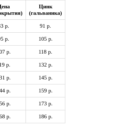
Цена
Цинк
покрытия)
(гальваника)
83 р.
91 р.
95 р.
105 р.
07 р.
118 р.
19 р.
132 р.
31 р.
145 р.
44 р.
159 р.
56 р.
173 р.
68 р.
186 р.