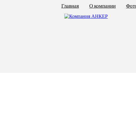
Главная
О компании
Фото
КАЛЬКУЛЯТОР ЦЕН
КРЕПЁЖ ПО ГОСТ
КРЕПЁЖ С ЛЕВОЙ РЕЗЬБОЙ
МЕТАЛЛОКОНСТРУКЦИИ