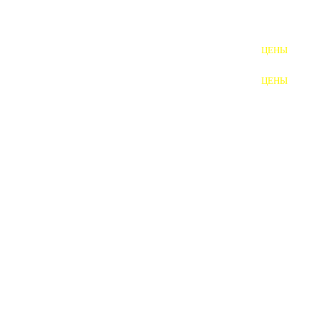
ШПИЛЬКИ
ЦЕНЫ
ПОЛНОРЕЗЬБОВЫЕ
ШПИЛЬКИ
ЦЕНЫ
ГАЙКИ
ШАЙБЫ
ТАЛРЕПЫ
ЗАКЛАДНЫЕ ДЕТАЛИ
ПРИЖИМНЫЕ ПЛАНКИ
АВТОМОБИЛЬНЫЙ КРЕПЕЖ
ВАННОЧКИ ДЛЯ
СВАРИВАНИЯ
ДОРЕЗКА РЕЗЬБЫ