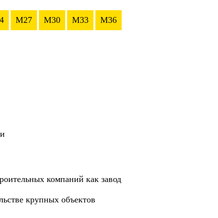
4
M27
M30
M33
M36
ии
роительных компаний как завод
ельстве крупных объектов