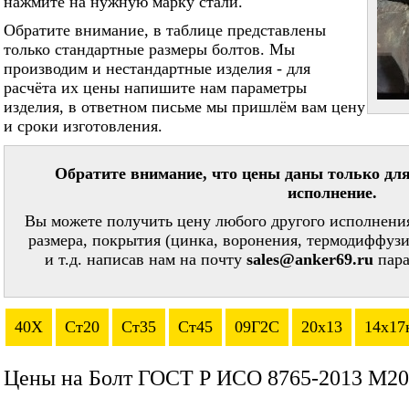
нажмите на нужную марку стали.
Обратите внимание, в таблице представлены
только стандартные размеры болтов. Мы
производим и нестандартные изделия - для
расчёта их цены напишите нам параметры
изделия, в ответном письме мы пришлём вам цену
и сроки изготовления.
Обратите внимание, что цены даны только для
исполнение.
Вы можете получить цену любого другого исполнения
размера, покрытия (цинка, воронения, термодиффузи
и т.д. написав нам на почту
sales@anker69.ru
пара
40Х
Ст20
Ст35
Ст45
09Г2С
20х13
14х17
Цены на Болт ГОСТ Р ИСО 8765-2013 М20