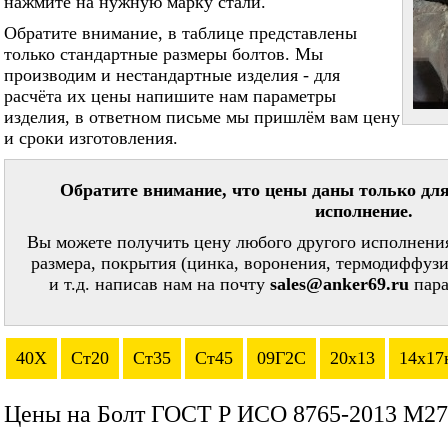
нажмите на нужную марку стали.
Обратите внимание, в таблице представлены
только стандартные размеры болтов. Мы
производим и нестандартные изделия - для
расчёта их цены напишите нам параметры
изделия, в ответном письме мы пришлём вам цену
и сроки изготовления.
Обратите внимание, что цены даны только для
исполнение.
Вы можете получить цену любого другого исполнения
размера, покрытия (цинка, воронения, термодиффузи
и т.д. написав нам на почту
sales@anker69.ru
пара
40Х
Ст20
Ст35
Ст45
09Г2С
20х13
14х17
Цены на Болт ГОСТ Р ИСО 8765-2013 М27