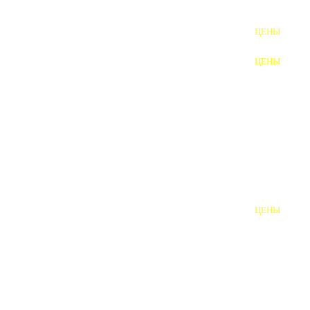
ФУНДАМЕНТНЫЕ БОЛТЫ
ЦЕНЫ
АНКЕРНЫЕ ПЛИТЫ
ЦЕНЫ
ШАЙБЫ ФУНДАМЕНТНЫЕ
ШЕСТИГРАННЫЕ БОЛТЫ
ВИНТЫ
ПРОБКИ
ОТКИДНЫЕ БОЛТЫ
ЦЕНЫ
БОЛТЫ СРБ (БСР)
НЕРЖАВЕЮЩИЙ КРЕПЁЖ
БОЛТЫ ИЗ АРМАТУРЫ
ВЫСОКОПРОЧНЫЙ КРЕПЁЖ