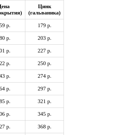
Цена
Цинк
покрытия)
(гальваника)
59 р.
179 р.
80 р.
203 р.
01 р.
227 р.
22 р.
250 р.
43 р.
274 р.
64 р.
297 р.
85 р.
321 р.
06 р.
345 р.
27 р.
368 р.