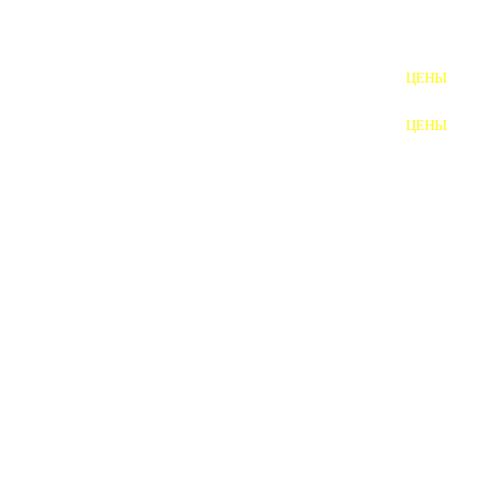
ШПИЛЬКИ
ЦЕНЫ
ПОЛНОРЕЗЬБОВЫЕ
ШПИЛЬКИ
ЦЕНЫ
ГАЙКИ
ШАЙБЫ
ТАЛРЕПЫ
ЗАКЛАДНЫЕ ДЕТАЛИ
ПРИЖИМНЫЕ ПЛАНКИ
АВТОМОБИЛЬНЫЙ КРЕПЕЖ
ВАННОЧКИ ДЛЯ
СВАРИВАНИЯ
ДОРЕЗКА РЕЗЬБЫ