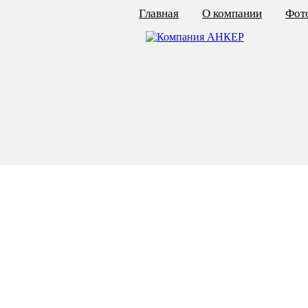
Главная
О компании
Фото
КАЛЬКУЛЯТОР ЦЕН
КРЕПЁЖ ПО ГОСТ
КРЕПЁЖ С ЛЕВОЙ РЕЗЬБОЙ
МЕТАЛЛОКОНСТРУКЦИИ