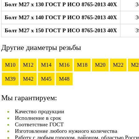
Болт М27 x 130 ГОСТ Р ИСО 8765-2013 40Х
3
Болт М27 x 140 ГОСТ Р ИСО 8765-2013 40Х
3
Болт М27 x 150 ГОСТ Р ИСО 8765-2013 40Х
3
Другие диаметры резьбы
M10
M12
M14
M16
M18
M20
M22
M2
M39
M42
M45
M48
Мы гарантируем:
Качество продукции
Исполнение в срок
Соответствие ГОСТ
Изготовление любого нужного количества
Работу с любым городом, районом, областью Росс