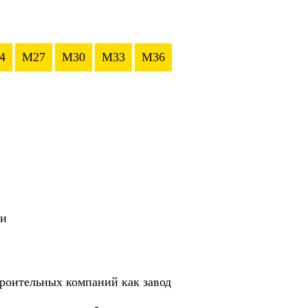
4
M27
M30
M33
M36
ии
роительных компаний как завод