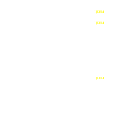
ФУНДАМЕНТНЫЕ БОЛТЫ
ЦЕНЫ
АНКЕРНЫЕ ПЛИТЫ
ЦЕНЫ
ШАЙБЫ ФУНДАМЕНТНЫЕ
ШЕСТИГРАННЫЕ БОЛТЫ
ВИНТЫ
ПРОБКИ
ОТКИДНЫЕ БОЛТЫ
ЦЕНЫ
БОЛТЫ СРБ (БСР)
НЕРЖАВЕЮЩИЙ КРЕПЁЖ
БОЛТЫ ИЗ АРМАТУРЫ
ВЫСОКОПРОЧНЫЙ КРЕПЁЖ