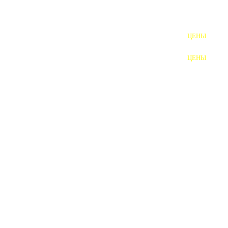
ШПИЛЬКИ
ЦЕНЫ
ПОЛНОРЕЗЬБОВЫЕ
ШПИЛЬКИ
ЦЕНЫ
ГАЙКИ
ШАЙБЫ
ТАЛРЕПЫ
ЗАКЛАДНЫЕ ДЕТАЛИ
ПРИЖИМНЫЕ ПЛАНКИ
АВТОМОБИЛЬНЫЙ КРЕПЕЖ
ВАННОЧКИ ДЛЯ
СВАРИВАНИЯ
ДОРЕЗКА РЕЗЬБЫ