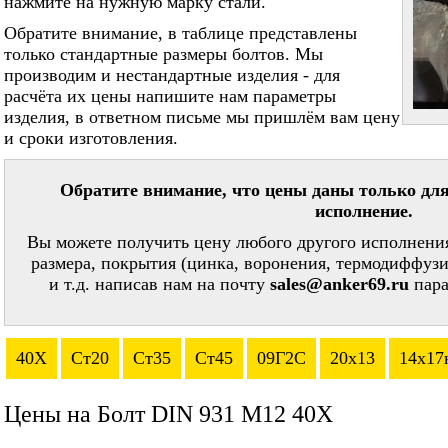
нажмите на нужную марку стали.
Обратите внимание, в таблице представлены
только стандартные размеры болтов. Мы
производим и нестандартные изделия - для
расчёта их цены напишите нам параметры
изделия, в ответном письме мы пришлём вам цену
и сроки изготовления.
Обратите внимание, что цены даны только для
исполнение.
Вы можете получить цену любого другого исполнения
размера, покрытия (цинка, воронения, термодиффузи
и т.д. написав нам на почту
sales@anker69.ru
пара
40Х
Ст20
Ст35
Ст45
09Г2С
20х13
14х17
Цены на Болт DIN 931 М12 40Х