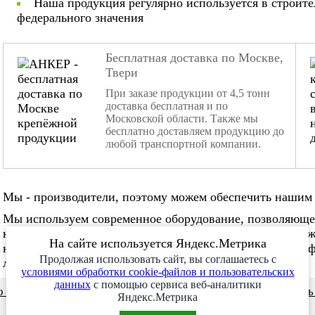
Наша продукция регулярно используется в строит
федерального значения
Бесплатная доставка по Москве,
Твери
При заказе продукции от 4,5 тонн
доставка бесплатная и по
Московской области. Также мы
бесплатно доставляем продукцию до
любой транспортной компании.
Мы - производители, поэтому можем обеспечить нашим 
Мы используем современное оборудование, позволяюще
нестандартные заказы. Мы не боимся изготовления слож
На сайте используется Яндекс.Метрика
нужное количество в нужные сроки. Наша команда проф
Продолжая использовать сайт, вы соглашаетесь с
любой сложности!
условиями обработки cookie-файлов и пользовательских
данных
с помощью сервиса веб-аналитики
 и видео
Сотрудничество
Заказ месяца
Заказат
Яндекс.Метрика