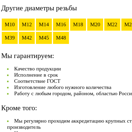
Другие диаметры резьбы
M10
M12
M14
M16
M18
M20
M22
M2
M39
M42
M45
M48
Мы гарантируем:
Качество продукции
Исполнение в срок
Соответствие ГОСТ
Изготовление любого нужного количества
Работу с любым городом, районом, областью Росс
Кроме того:
Мы регулярно проходим аккредитацию крупных ст
производитель