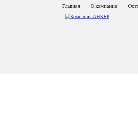
Главная
О компании
Фото
КАЛЬКУЛЯТОР ЦЕН
КРЕПЁЖ ПО ГОСТ
КРЕПЁЖ С ЛЕВОЙ РЕЗЬБОЙ
МЕТАЛЛОКОНСТРУКЦИИ