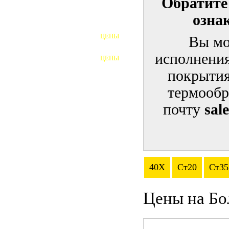
Обратите
озна
ШПИЛЬКИ
ЦЕНЫ
Вы мо
ПОЛНОРЕЗЬБОВЫЕ
ШПИЛЬКИ
исполнения
ЦЕНЫ
ГАЙКИ
покрытия
ШАЙБЫ
термообр
почту
sal
ТАЛРЕПЫ
ЗАКЛАДНЫЕ ДЕТАЛИ
ПРИЖИМНЫЕ ПЛАНКИ
40Х
Ст20
Ст35
АВТОМОБИЛЬНЫЙ КРЕПЕЖ
Цены на Бо
ВАННОЧКИ ДЛЯ
СВАРИВАНИЯ
ДОРЕЗКА РЕЗЬБЫ