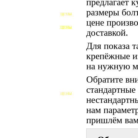
предлагает 
ФУНДАМЕНТНЫЕ БОЛТЫ
размеры бол
ЦЕНЫ
АНКЕРНЫЕ ПЛИТЫ
цене произво
ЦЕНЫ
доставкой.
ШАЙБЫ ФУНДАМЕНТНЫЕ
Для показа т
ШЕСТИГРАННЫЕ БОЛТЫ
крепёжные и
ВИНТЫ
на нужную м
ПРОБКИ
Обратите вни
ОТКИДНЫЕ БОЛТЫ
стандартные
ЦЕНЫ
БОЛТЫ СРБ (БСР)
нестандартны
нам параметр
НЕРЖАВЕЮЩИЙ КРЕПЁЖ
пришлём вам 
БОЛТЫ ИЗ АРМАТУРЫ
ВЫСОКОПРОЧНЫЙ КРЕПЁЖ