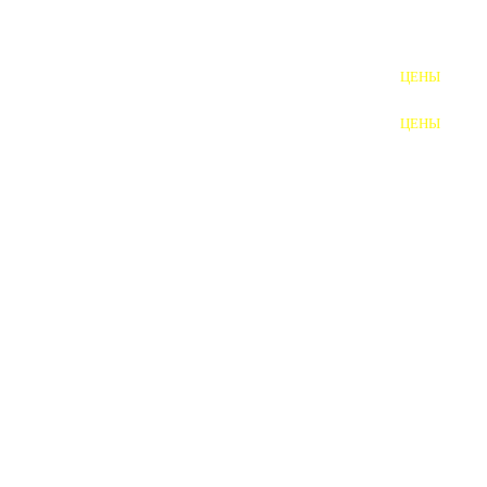
ШПИЛЬКИ
ЦЕНЫ
ПОЛНОРЕЗЬБОВЫЕ
ШПИЛЬКИ
ЦЕНЫ
ГАЙКИ
ШАЙБЫ
ТАЛРЕПЫ
ЗАКЛАДНЫЕ ДЕТАЛИ
ПРИЖИМНЫЕ ПЛАНКИ
АВТОМОБИЛЬНЫЙ КРЕПЕЖ
ВАННОЧКИ ДЛЯ
СВАРИВАНИЯ
ДОРЕЗКА РЕЗЬБЫ