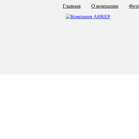
Главная
О компании
Фото
КАЛЬКУЛЯТОР ЦЕН
КРЕПЁЖ ПО ГОСТ
КРЕПЁЖ С ЛЕВОЙ РЕЗЬБОЙ
МЕТАЛЛОКОНСТРУКЦИИ