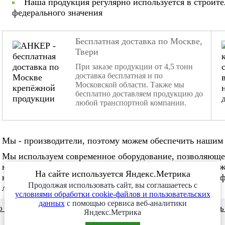
Наша продукция регулярно используется в строит
федерального значения
Бесплатная доставка по Москве,
Твери
При заказе продукции от 4,5 тонн
доставка бесплатная и по
Московской области. Также мы
бесплатно доставляем продукцию до
любой транспортной компании.
Мы - производители, поэтому можем обеспечить нашим 
Мы используем современное оборудование, позволяюще
нестандартные заказы. Мы не боимся изготовления слож
На сайте используется Яндекс.Метрика
нужное количество в нужные сроки. Наша команда проф
Продолжая использовать сайт, вы соглашаетесь с
любой сложности!
условиями обработки cookie-файлов и пользовательских
данных
с помощью сервиса веб-аналитики
 и видео
Сотрудничество
Заказ месяца
Заказат
Яндекс.Метрика