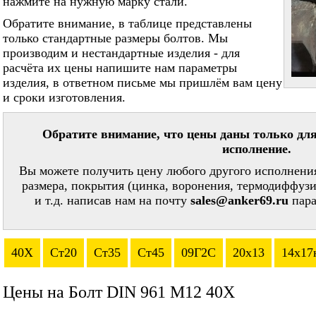
нажмите на нужную марку стали.
Обратите внимание, в таблице представлены
только стандартные размеры болтов. Мы
производим и нестандартные изделия - для
расчёта их цены напишите нам параметры
изделия, в ответном письме мы пришлём вам цену
и сроки изготовления.
Обратите внимание, что цены даны только для
исполнение.
Вы можете получить цену любого другого исполнения
размера, покрытия (цинка, воронения, термодиффузи
и т.д. написав нам на почту
sales@anker69.ru
пара
40Х
Ст20
Ст35
Ст45
09Г2С
20х13
14х17
Цены на Болт DIN 961 М12 40Х