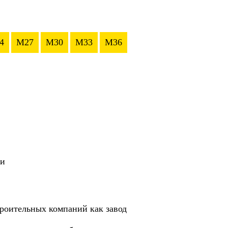
4
M27
M30
M33
M36
ии
роительных компаний как завод