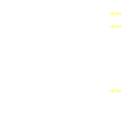
ФУНДАМЕНТНЫЕ БОЛТЫ
ЦЕНЫ
АНКЕРНЫЕ ПЛИТЫ
ЦЕНЫ
ШАЙБЫ ФУНДАМЕНТНЫЕ
ШЕСТИГРАННЫЕ БОЛТЫ
ВИНТЫ
ПРОБКИ
ОТКИДНЫЕ БОЛТЫ
ЦЕНЫ
БОЛТЫ СРБ (БСР)
НЕРЖАВЕЮЩИЙ КРЕПЁЖ
БОЛТЫ ИЗ АРМАТУРЫ
ВЫСОКОПРОЧНЫЙ КРЕПЁЖ