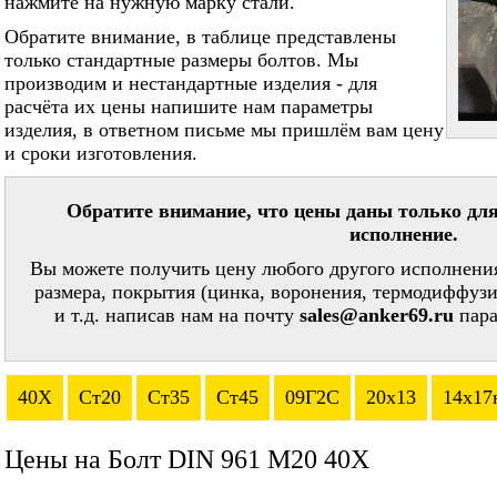
нажмите на нужную марку стали.
Обратите внимание, в таблице представлены
только стандартные размеры болтов. Мы
производим и нестандартные изделия - для
расчёта их цены напишите нам параметры
изделия, в ответном письме мы пришлём вам цену
и сроки изготовления.
Обратите внимание, что цены даны только для
исполнение.
Вы можете получить цену любого другого исполнения
размера, покрытия (цинка, воронения, термодиффузи
и т.д. написав нам на почту
sales@anker69.ru
пара
40Х
Ст20
Ст35
Ст45
09Г2С
20х13
14х17
Цены на Болт DIN 961 М20 40Х