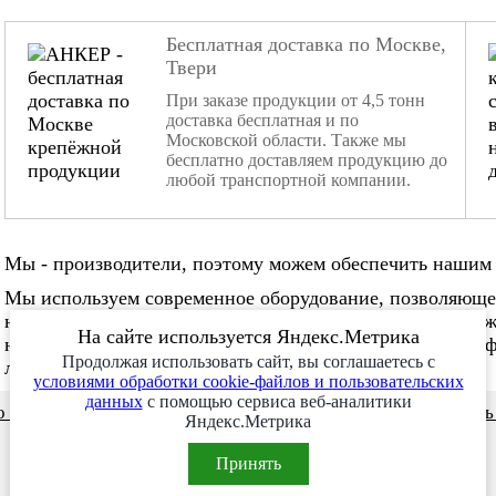
Бесплатная доставка по Москве,
Твери
При заказе продукции от 4,5 тонн
доставка бесплатная и по
Московской области. Также мы
бесплатно доставляем продукцию до
любой транспортной компании.
Мы - производители, поэтому можем обеспечить нашим 
Мы используем современное оборудование, позволяюще
нестандартные заказы. Мы не боимся изготовления слож
На сайте используется Яндекс.Метрика
нужное количество в нужные сроки. Наша команда проф
Продолжая использовать сайт, вы соглашаетесь с
любой сложности!
условиями обработки cookie-файлов и пользовательских
данных
с помощью сервиса веб-аналитики
 и видео
Сотрудничество
Заказ месяца
Заказат
Яндекс.Метрика
Принять