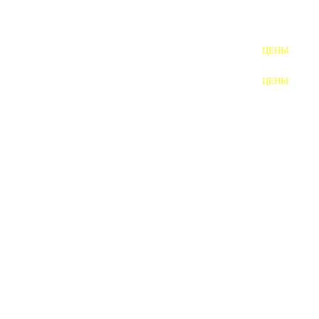
ШПИЛЬКИ
ЦЕНЫ
ПОЛНОРЕЗЬБОВЫЕ
ШПИЛЬКИ
ЦЕНЫ
ГАЙКИ
ШАЙБЫ
ТАЛРЕПЫ
ЗАКЛАДНЫЕ ДЕТАЛИ
ПРИЖИМНЫЕ ПЛАНКИ
АВТОМОБИЛЬНЫЙ КРЕПЕЖ
ВАННОЧКИ ДЛЯ
СВАРИВАНИЯ
ДОРЕЗКА РЕЗЬБЫ