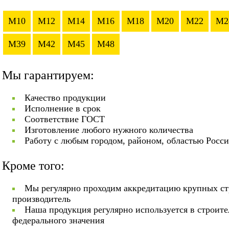
M10
M12
M14
M16
M18
M20
M22
M2
M39
M42
M45
M48
Мы гарантируем:
Качество продукции
Исполнение в срок
Соответствие ГОСТ
Изготовление любого нужного количества
Работу с любым городом, районом, областью Росс
Кроме того:
Мы регулярно проходим аккредитацию крупных ст
производитель
Наша продукция регулярно используется в строит
федерального значения