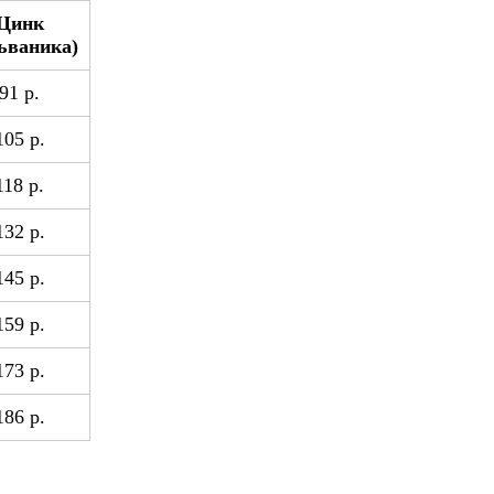
Цинк
ьваника)
91 р.
105 р.
118 р.
132 р.
145 р.
159 р.
173 р.
186 р.