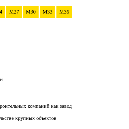
4
M27
M30
M33
M36
ии
роительных компаний как завод
ельстве крупных объектов