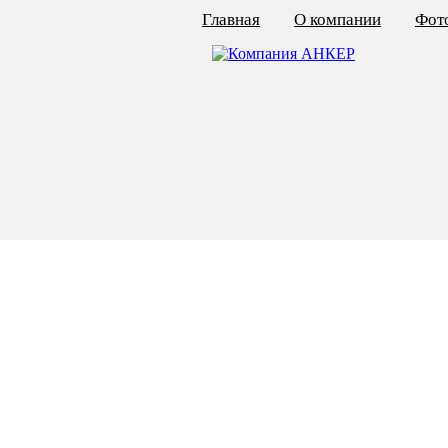
Главная
О компании
Фото
КАЛЬКУЛЯТОР ЦЕН
КРЕПЁЖ ПО ГОСТ
КРЕПЁЖ С ЛЕВОЙ РЕЗЬБОЙ
МЕТАЛЛОКОНСТРУКЦИИ