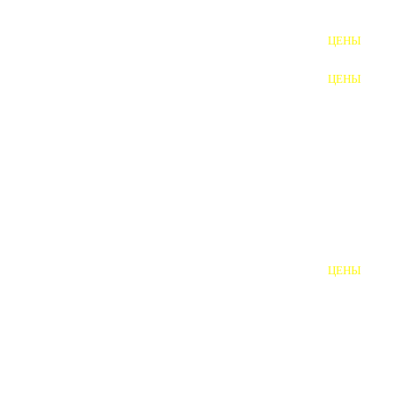
ФУНДАМЕНТНЫЕ БОЛТЫ
ЦЕНЫ
АНКЕРНЫЕ ПЛИТЫ
ЦЕНЫ
ШАЙБЫ ФУНДАМЕНТНЫЕ
ШЕСТИГРАННЫЕ БОЛТЫ
ВИНТЫ
ПРОБКИ
ОТКИДНЫЕ БОЛТЫ
ЦЕНЫ
БОЛТЫ СРБ (БСР)
НЕРЖАВЕЮЩИЙ КРЕПЁЖ
БОЛТЫ ИЗ АРМАТУРЫ
ВЫСОКОПРОЧНЫЙ КРЕПЁЖ