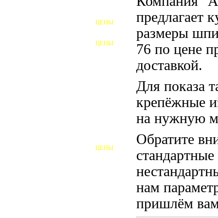
Компания "
ФУНДАМЕНТНЫЕ БОЛТЫ
предлагает 
ЦЕНЫ
АНКЕРНЫЕ ПЛИТЫ
размеры шпи
ЦЕНЫ
76 по цене п
ШАЙБЫ ФУНДАМЕНТНЫЕ
доставкой.
ШЕСТИГРАННЫЕ БОЛТЫ
Для показа т
ВИНТЫ
крепёжные и
ПРОБКИ
на нужную м
ОТКИДНЫЕ БОЛТЫ
Обратите вни
ЦЕНЫ
стандартные
БОЛТЫ СРБ (БСР)
нестандартны
НЕРЖАВЕЮЩИЙ КРЕПЁЖ
нам параметр
БОЛТЫ ИЗ АРМАТУРЫ
пришлём вам 
ВЫСОКОПРОЧНЫЙ КРЕПЁЖ