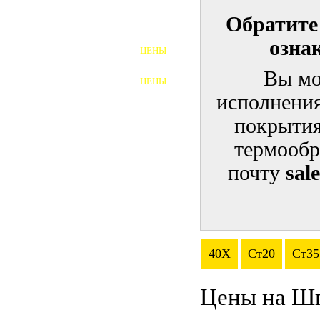
Обратите
ШПИЛЬКИ
озна
ЦЕНЫ
ПОЛНОРЕЗЬБОВЫЕ
ШПИЛЬКИ
Вы мо
ЦЕНЫ
ГАЙКИ
исполнения
ШАЙБЫ
покрытия
термообр
ТАЛРЕПЫ
почту
sal
ЗАКЛАДНЫЕ ДЕТАЛИ
ПРИЖИМНЫЕ ПЛАНКИ
АВТОМОБИЛЬНЫЙ КРЕПЕЖ
40Х
Ст20
Ст35
ВАННОЧКИ ДЛЯ
СВАРИВАНИЯ
Цены на Ш
ДОРЕЗКА РЕЗЬБЫ