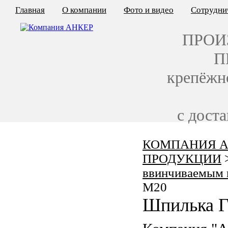
Главная
О компании
Фото и видео
Сотрудни
ПРОИ
П
крепёжн
с дост
КОМПАНИЯ А
КАЛЬКУЛЯТОР ЦЕН
ПРОДУКЦИИ
КРЕПЁЖ ПО ГОСТ
ввинчиваемым 
M20
КРЕПЁЖ С ЛЕВОЙ РЕЗЬБОЙ
Шпилька Г
МЕТАЛЛОКОНСТРУКЦИИ