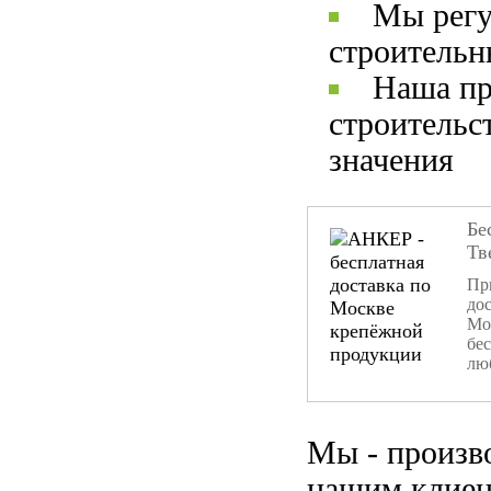
Мы регу
строительн
Наша пр
строительс
значения
Бе
Тв
При
дос
Мо
бе
лю
Мы - произв
нашим клиен