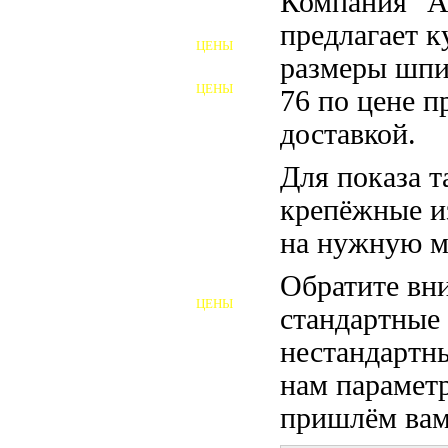
Компания "
ФУНДАМЕНТНЫЕ БОЛТЫ
предлагает 
ЦЕНЫ
АНКЕРНЫЕ ПЛИТЫ
размеры шпи
ЦЕНЫ
76 по цене п
ШАЙБЫ ФУНДАМЕНТНЫЕ
доставкой.
ШЕСТИГРАННЫЕ БОЛТЫ
Для показа т
ВИНТЫ
крепёжные и
ПРОБКИ
на нужную м
ОТКИДНЫЕ БОЛТЫ
Обратите вни
ЦЕНЫ
стандартные
БОЛТЫ СРБ (БСР)
нестандартны
НЕРЖАВЕЮЩИЙ КРЕПЁЖ
нам параметр
БОЛТЫ ИЗ АРМАТУРЫ
пришлём вам 
ВЫСОКОПРОЧНЫЙ КРЕПЁЖ