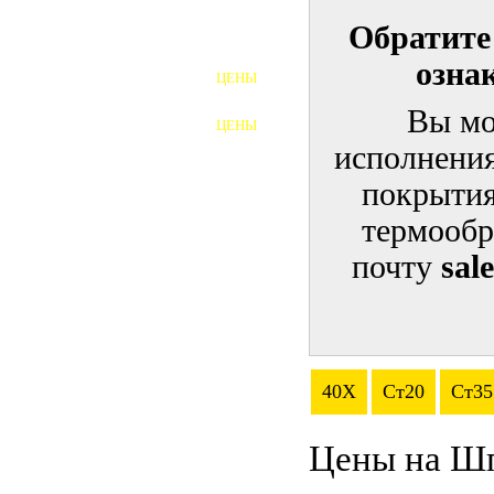
Обратите
ШПИЛЬКИ
озна
ЦЕНЫ
ПОЛНОРЕЗЬБОВЫЕ
ШПИЛЬКИ
Вы мо
ЦЕНЫ
ГАЙКИ
исполнения
ШАЙБЫ
покрытия
термообр
ТАЛРЕПЫ
почту
sal
ЗАКЛАДНЫЕ ДЕТАЛИ
ПРИЖИМНЫЕ ПЛАНКИ
АВТОМОБИЛЬНЫЙ КРЕПЕЖ
40Х
Ст20
Ст35
ВАННОЧКИ ДЛЯ
СВАРИВАНИЯ
Цены на Ш
ДОРЕЗКА РЕЗЬБЫ