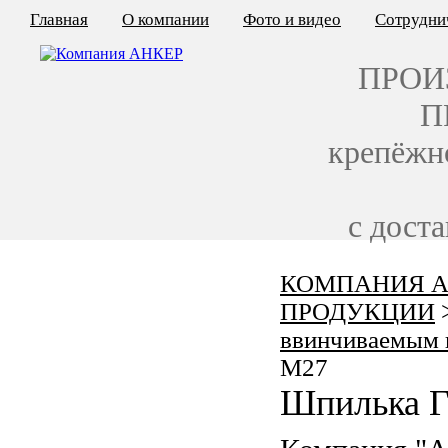
Главная
О компании
Фото и видео
Сотрудни
ПРОИ
П
крепёжн
с дост
КОМПАНИЯ А
КАЛЬКУЛЯТОР ЦЕН
ПРОДУКЦИИ
КРЕПЁЖ ПО ГОСТ
ввинчиваемым 
M27
КРЕПЁЖ С ЛЕВОЙ РЕЗЬБОЙ
Шпилька Г
МЕТАЛЛОКОНСТРУКЦИИ