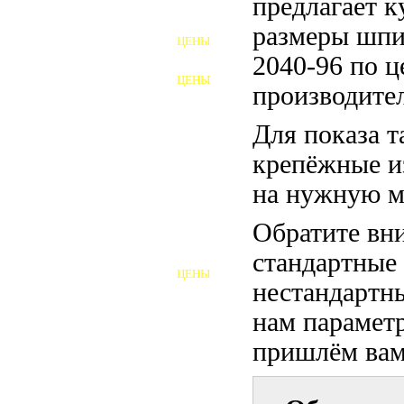
предлагает 
ФУНДАМЕНТНЫЕ БОЛТЫ
размеры шпи
ЦЕНЫ
АНКЕРНЫЕ ПЛИТЫ
2040-96 по ц
ЦЕНЫ
производител
ШАЙБЫ ФУНДАМЕНТНЫЕ
Для показа т
ШЕСТИГРАННЫЕ БОЛТЫ
крепёжные и
ВИНТЫ
на нужную м
ПРОБКИ
Обратите вни
ОТКИДНЫЕ БОЛТЫ
стандартные
ЦЕНЫ
БОЛТЫ СРБ (БСР)
нестандартны
нам параметр
НЕРЖАВЕЮЩИЙ КРЕПЁЖ
пришлём вам 
БОЛТЫ ИЗ АРМАТУРЫ
ВЫСОКОПРОЧНЫЙ КРЕПЁЖ