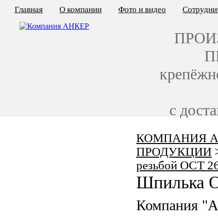
Главная
О компании
Фото и видео
Сотрудни
ПРОИ
П
крепёжн
с дост
КОМПАНИЯ А
КАЛЬКУЛЯТОР ЦЕН
ПРОДУКЦИИ
КРЕПЁЖ ПО ГОСТ
резьбой ОСТ 2
Шпилька О
КРЕПЁЖ С ЛЕВОЙ РЕЗЬБОЙ
Компания "
МЕТАЛЛОКОНСТРУКЦИИ