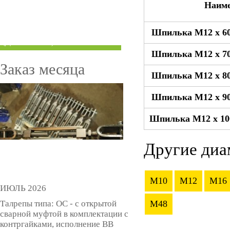
Наим
ТРУБЫ ПОД ГРУВЛОК
Шпилька М12 x 60
КОМПЕНСАТОРЫ УСАДКИ
(ДОМКРАТЫ)
Шпилька М12 x 70
Заказ месяца
Шпилька М12 x 80
Шпилька М12 x 90
Шпилька М12 x 10
Другие диа
M10
M12
M16
ИЮЛЬ 2026
Талрепы типа: ОС - с открытой
M48
сварной муфтой в комплектации с
контргайками, исполнение ВВ