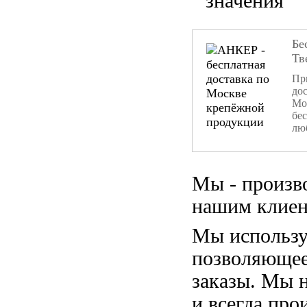
значения
Бе
Тв
При
дос
Мо
бе
лю
Мы - произв
нашим клиен
Мы использу
позволяющее
заказы. Мы 
и всегда пр