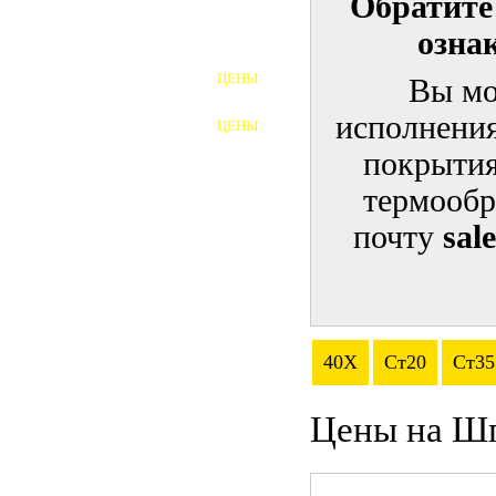
Обратите
озна
ШПИЛЬКИ
ЦЕНЫ
Вы мо
ПОЛНОРЕЗЬБОВЫЕ
ШПИЛЬКИ
исполнения
ЦЕНЫ
ГАЙКИ
покрытия
ШАЙБЫ
термообр
почту
sal
ТАЛРЕПЫ
ЗАКЛАДНЫЕ ДЕТАЛИ
ПРИЖИМНЫЕ ПЛАНКИ
40Х
Ст20
Ст35
АВТОМОБИЛЬНЫЙ КРЕПЕЖ
Цены на Шп
ВАННОЧКИ ДЛЯ
СВАРИВАНИЯ
ДОРЕЗКА РЕЗЬБЫ