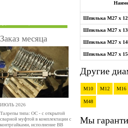
Наим
ТРУБЫ ПОД ГРУВЛОК
Шпилька М27 x 12
КОМПЕНСАТОРЫ УСАДКИ
(ДОМКРАТЫ)
Шпилька М27 x 13
Заказ месяца
Шпилька М27 x 14
Шпилька М27 x 15
Другие диа
M10
M12
M16
M48
ИЮЛЬ 2026
Талрепы типа: ОС - с открытой
Мы гаранти
сварной муфтой в комплектации с
контргайками, исполнение ВВ