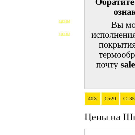
Обратите
озна
ШПИЛЬКИ
ЦЕНЫ
Вы мо
ПОЛНОРЕЗЬБОВЫЕ
ШПИЛЬКИ
исполнения
ЦЕНЫ
ГАЙКИ
покрытия
ШАЙБЫ
термообр
почту
sal
ТАЛРЕПЫ
ЗАКЛАДНЫЕ ДЕТАЛИ
ПРИЖИМНЫЕ ПЛАНКИ
40Х
Ст20
Ст35
АВТОМОБИЛЬНЫЙ КРЕПЕЖ
Цены на Шп
ВАННОЧКИ ДЛЯ
СВАРИВАНИЯ
ДОРЕЗКА РЕЗЬБЫ