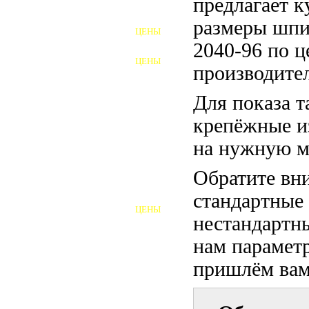
предлагает 
ФУНДАМЕНТНЫЕ БОЛТЫ
размеры шпи
ЦЕНЫ
АНКЕРНЫЕ ПЛИТЫ
2040-96 по ц
ЦЕНЫ
производител
ШАЙБЫ ФУНДАМЕНТНЫЕ
Для показа т
ШЕСТИГРАННЫЕ БОЛТЫ
крепёжные и
ВИНТЫ
на нужную м
ПРОБКИ
Обратите вни
ОТКИДНЫЕ БОЛТЫ
стандартные
ЦЕНЫ
БОЛТЫ СРБ (БСР)
нестандартны
нам параметр
НЕРЖАВЕЮЩИЙ КРЕПЁЖ
пришлём вам 
БОЛТЫ ИЗ АРМАТУРЫ
ВЫСОКОПРОЧНЫЙ КРЕПЁЖ