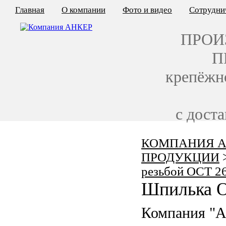
Главная
О компании
Фото и видео
Сотрудни
ПРОИ
П
крепёжн
с дост
КОМПАНИЯ А
КАЛЬКУЛЯТОР ЦЕН
ПРОДУКЦИИ
КРЕПЁЖ ПО ГОСТ
резьбой ОСТ 2
Шпилька О
КРЕПЁЖ С ЛЕВОЙ РЕЗЬБОЙ
Компания "
МЕТАЛЛОКОНСТРУКЦИИ