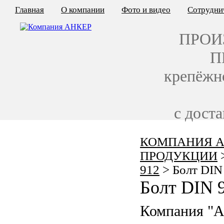
Главная
О компании
Фото и видео
Сотрудни
ПРОИ
П
крепёжн
с дост
КОМПАНИЯ А
КАЛЬКУЛЯТОР ЦЕН
ПРОДУКЦИИ
КРЕПЁЖ ПО ГОСТ
912
>
Болт DIN
Болт DIN 
КРЕПЁЖ С ЛЕВОЙ РЕЗЬБОЙ
Компания "
МЕТАЛЛОКОНСТРУКЦИИ