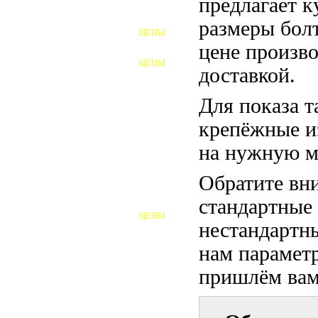
предлагает 
ФУНДАМЕНТНЫЕ БОЛТЫ
размеры бол
ЦЕНЫ
АНКЕРНЫЕ ПЛИТЫ
цене произво
ЦЕНЫ
доставкой.
ШАЙБЫ ФУНДАМЕНТНЫЕ
Для показа т
ШЕСТИГРАННЫЕ БОЛТЫ
крепёжные и
ВИНТЫ
на нужную м
ПРОБКИ
Обратите вни
ОТКИДНЫЕ БОЛТЫ
стандартные
ЦЕНЫ
БОЛТЫ СРБ (БСР)
нестандартны
нам параметр
НЕРЖАВЕЮЩИЙ КРЕПЁЖ
пришлём вам 
БОЛТЫ ИЗ АРМАТУРЫ
ВЫСОКОПРОЧНЫЙ КРЕПЁЖ