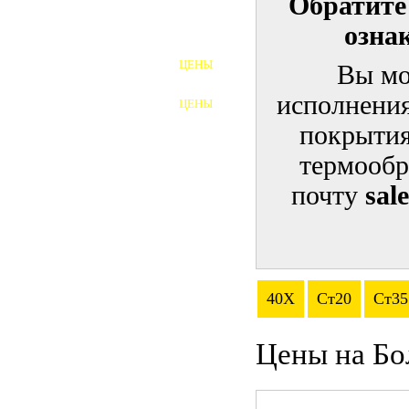
Обратите
озна
ШПИЛЬКИ
ЦЕНЫ
Вы мо
ПОЛНОРЕЗЬБОВЫЕ
ШПИЛЬКИ
исполнения
ЦЕНЫ
ГАЙКИ
покрытия
ШАЙБЫ
термообр
почту
sal
ТАЛРЕПЫ
ЗАКЛАДНЫЕ ДЕТАЛИ
ПРИЖИМНЫЕ ПЛАНКИ
40Х
Ст20
Ст35
АВТОМОБИЛЬНЫЙ КРЕПЕЖ
Цены на Бо
ВАННОЧКИ ДЛЯ
СВАРИВАНИЯ
ДОРЕЗКА РЕЗЬБЫ