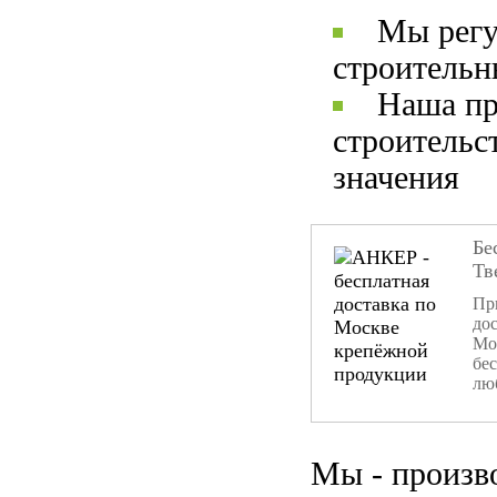
Мы регу
строительн
Наша пр
строительс
значения
Бе
Тв
При
дос
Мо
бе
лю
Мы - произв