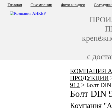
Главная
О компании
Фото и видео
Сотрудни
ПРОИ
П
крепёжн
с дост
КОМПАНИЯ А
КАЛЬКУЛЯТОР ЦЕН
ПРОДУКЦИИ
КРЕПЁЖ ПО ГОСТ
912
>
Болт DIN
Болт DIN 
КРЕПЁЖ С ЛЕВОЙ РЕЗЬБОЙ
Компания "
МЕТАЛЛОКОНСТРУКЦИИ