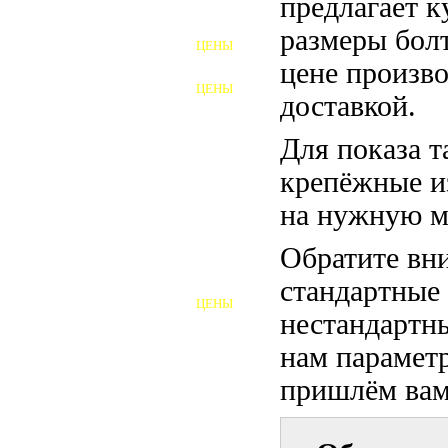
предлагает 
ФУНДАМЕНТНЫЕ БОЛТЫ
размеры бол
ЦЕНЫ
АНКЕРНЫЕ ПЛИТЫ
цене произво
ЦЕНЫ
доставкой.
ШАЙБЫ ФУНДАМЕНТНЫЕ
Для показа т
ШЕСТИГРАННЫЕ БОЛТЫ
крепёжные и
ВИНТЫ
на нужную м
ПРОБКИ
Обратите вни
ОТКИДНЫЕ БОЛТЫ
стандартные
ЦЕНЫ
БОЛТЫ СРБ (БСР)
нестандартны
нам параметр
НЕРЖАВЕЮЩИЙ КРЕПЁЖ
пришлём вам 
БОЛТЫ ИЗ АРМАТУРЫ
ВЫСОКОПРОЧНЫЙ КРЕПЁЖ