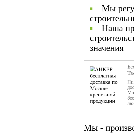
Мы регу
строительн
Наша пр
строительс
значения
Бе
Тв
При
дос
Мо
бе
лю
Мы - произв