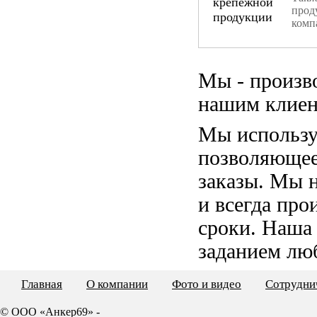
прод
комп
Мы - произв
нашим клиен
Мы использу
позволяющее
заказы. Мы 
и всегда пр
сроки. Наша
заданием лю
Главная
О компании
Фото и видео
Сотрудни
© ООО «Анкер69» -