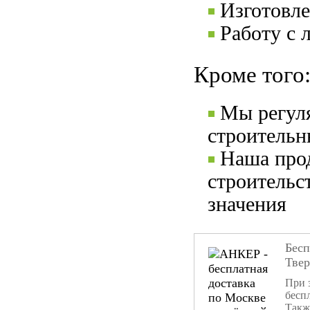
Изготовле
Работу с 
Кроме того
Мы регул
строительн
Наша прод
строительс
значения
Бесп
Тве
При 
бесп
Такж