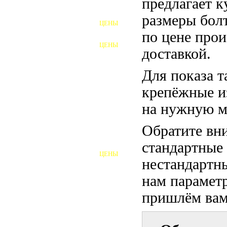
предлагает 
ФУНДАМЕНТНЫЕ БОЛТЫ
размеры бол
ЦЕНЫ
АНКЕРНЫЕ ПЛИТЫ
по цене прои
ЦЕНЫ
доставкой.
ШАЙБЫ ФУНДАМЕНТНЫЕ
Для показа т
ШЕСТИГРАННЫЕ БОЛТЫ
крепёжные и
ВИНТЫ
на нужную м
ПРОБКИ
Обратите вни
ОТКИДНЫЕ БОЛТЫ
стандартные
ЦЕНЫ
БОЛТЫ СРБ (БСР)
нестандартны
нам параметр
НЕРЖАВЕЮЩИЙ КРЕПЁЖ
пришлём вам 
БОЛТЫ ИЗ АРМАТУРЫ
ВЫСОКОПРОЧНЫЙ КРЕПЁЖ