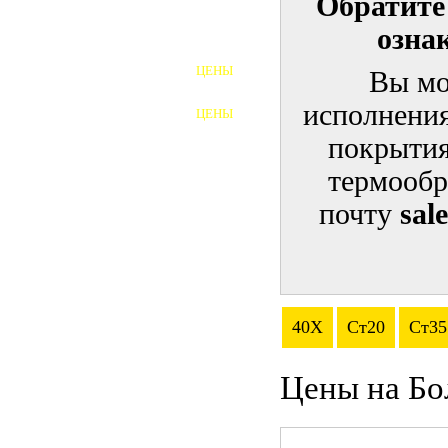
Обратите
озна
ШПИЛЬКИ
ЦЕНЫ
Вы мо
ПОЛНОРЕЗЬБОВЫЕ
ШПИЛЬКИ
исполнения
ЦЕНЫ
ГАЙКИ
покрытия
ШАЙБЫ
термообр
почту
sal
ТАЛРЕПЫ
ЗАКЛАДНЫЕ ДЕТАЛИ
ПРИЖИМНЫЕ ПЛАНКИ
40Х
Ст20
Ст35
АВТОМОБИЛЬНЫЙ КРЕПЕЖ
Цены на Бо
ВАННОЧКИ ДЛЯ
СВАРИВАНИЯ
ДОРЕЗКА РЕЗЬБЫ